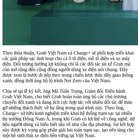
Theo thỏa thuận, Grab Việt Nam và Charge+ sẽ phối hợp triển khai
các giải pháp sạc linh hoạt cho cả ô tô điện, mô tô điện và xe máy
điện. Đối tượng hưởng lợi không chỉ là các đối tác tài xế Grab mà
còn mở rộng đến cộng đồng người dùng xe điện nói chung. Đây
được xem là bước đi tiếp theo trong chiến lược thúc đẩy giao thông
xanh, đồng thời ủng hộ lộ trình Net Zero của Việt Nam.
Chia sẻ tại lễ ký kết, ông Mã Tuấn Trọng, Giám đốc Điều hành
Grab Việt Nam, cho biết Grab hoàn toàn ủng hộ các chủ trương
chuyển đổi xanh và đang tích cực hợp tác với nhiều đối tác để tháo
gỡ những thách thức về hạ tầng trong quá trình này. Theo ông,
Charge+ sở hữu kinh nghiệm triển khai hệ thống trạm sạc tại nhiều
thị trường Đông Nam Á, trong khi Grab có lợi thế về công nghệ, dữ
liệu người dùng và hiểu biết sâu về nhu cầu địa phương. Sự kết hợp
này được kỳ vọng góp phần giải bài toán trạm sạc, tạo nền tảng cho
một hệ sinh thái xe điện bền vững tại Việt Nam.