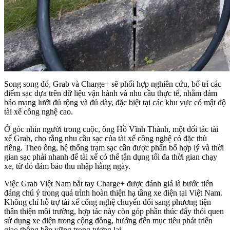
Song song đó, Grab và Charge+ sẽ phối hợp nghiên cứu, bố trí các
điểm sạc dựa trên dữ liệu vận hành và nhu cầu thực tế, nhằm đảm
bảo mạng lưới đủ rộng và đủ dày, đặc biệt tại các khu vực có mật độ
tài xế công nghệ cao.
Ở góc nhìn người trong cuộc, ông Hồ Vĩnh Thành, một đối tác tài
xế Grab, cho rằng nhu cầu sạc của tài xế công nghệ có đặc thù
riêng. Theo ông, hệ thống trạm sạc cần được phân bố hợp lý và thời
gian sạc phải nhanh để tài xế có thể tận dụng tối đa thời gian chạy
xe, từ đó đảm bảo thu nhập hằng ngày.
Việc Grab Việt Nam bắt tay Charge+ được đánh giá là bước tiến
đáng chú ý trong quá trình hoàn thiện hạ tầng xe điện tại Việt Nam.
Không chỉ hỗ trợ tài xế công nghệ chuyển đổi sang phương tiện
thân thiện môi trường, hợp tác này còn góp phần thúc đẩy thói quen
sử dụng xe điện trong cộng đồng, hướng đến mục tiêu phát triển
giao thông bền vững trong tương lai.