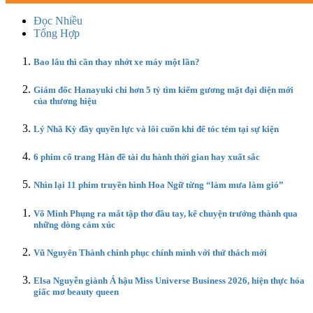
Đọc Nhiều
Tổng Hợp
Bao lâu thì cần thay nhớt xe máy một lần?
Giám đốc Hanayuki chi hơn 5 tỷ tìm kiếm gương mặt đại diện mới
của thương hiệu
Lý Nhã Kỳ đầy quyền lực và lôi cuốn khi để tóc tém tại sự kiện
6 phim cổ trang Hàn đề tài du hành thời gian hay xuất sắc
Nhìn lại 11 phim truyền hình Hoa Ngữ từng “làm mưa làm gió”
Võ Minh Phụng ra mắt tập thơ đầu tay, kể chuyện trưởng thành qua
những dòng cảm xúc
Vũ Nguyên Thành chinh phục chính mình với thử thách mới
Elsa Nguyễn giành Á hậu Miss Universe Business 2026, hiện thực hóa
giấc mơ beauty queen