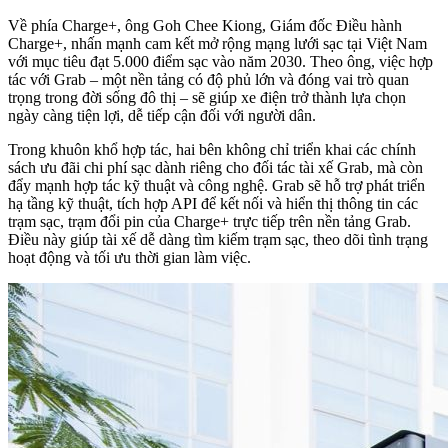
Về phía Charge+, ông Goh Chee Kiong, Giám đốc Điều hành
Charge+, nhấn mạnh cam kết mở rộng mạng lưới sạc tại Việt Nam
với mục tiêu đạt 5.000 điểm sạc vào năm 2030. Theo ông, việc hợp
tác với Grab – một nền tảng có độ phủ lớn và đóng vai trò quan
trọng trong đời sống đô thị – sẽ giúp xe điện trở thành lựa chọn
ngày càng tiện lợi, dễ tiếp cận đối với người dân.
Trong khuôn khổ hợp tác, hai bên không chỉ triển khai các chính
sách ưu đãi chi phí sạc dành riêng cho đối tác tài xế Grab, mà còn
đẩy mạnh hợp tác kỹ thuật và công nghệ. Grab sẽ hỗ trợ phát triển
hạ tầng kỹ thuật, tích hợp API để kết nối và hiển thị thông tin các
trạm sạc, trạm đổi pin của Charge+ trực tiếp trên nền tảng Grab.
Điều này giúp tài xế dễ dàng tìm kiếm trạm sạc, theo dõi tình trạng
hoạt động và tối ưu thời gian làm việc.