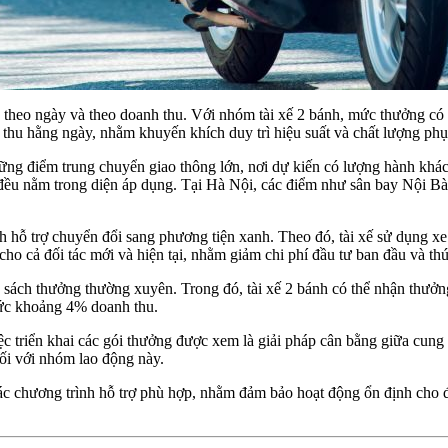
g theo ngày và theo doanh thu. Với nhóm tài xế 2 bánh, mức thưởng có
 thu hằng ngày, nhằm khuyến khích duy trì hiệu suất và chất lượng phụ
ững điểm trung chuyển giao thông lớn, nơi dự kiến có lượng hành khá
 nằm trong diện áp dụng. Tại Hà Nội, các điểm như sân bay Nội Bài, 
ch hỗ trợ chuyển đổi sang phương tiện xanh. Theo đó, tài xế sử dụng xe
cho cả đối tác mới và hiện tại, nhằm giảm chi phí đầu tư ban đầu và t
h sách thưởng thường xuyên. Trong đó, tài xế 2 bánh có thể nhận thưở
mức khoảng 4% doanh thu.
việc triển khai các gói thưởng được xem là giải pháp cân bằng giữa cun
 đối với nhóm lao động này.
h các chương trình hỗ trợ phù hợp, nhằm đảm bảo hoạt động ổn định cho đ