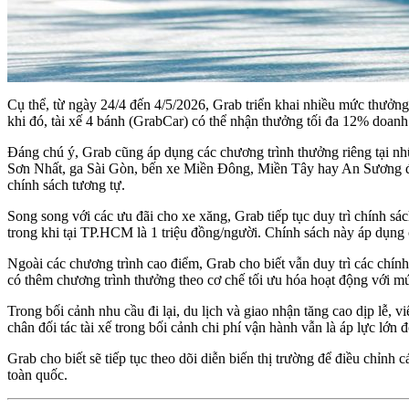
Cụ thể, từ ngày 24/4 đến 4/5/2026, Grab triển khai nhiều mức thưởn
khi đó, tài xế 4 bánh (GrabCar) có thể nhận thưởng tối đa 12% doanh
Đáng chú ý, Grab cũng áp dụng các chương trình thưởng riêng tại nh
Sơn Nhất, ga Sài Gòn, bến xe Miền Đông, Miền Tây hay An Sương đều
chính sách tương tự.
Song song với các ưu đãi cho xe xăng, Grab tiếp tục duy trì chính sá
trong khi tại TP.HCM là 1 triệu đồng/người. Chính sách này áp dụng 
Ngoài các chương trình cao điểm, Grab cho biết vẫn duy trì các chín
có thêm chương trình thưởng theo cơ chế tối ưu hóa hoạt động với 
Trong bối cảnh nhu cầu đi lại, du lịch và giao nhận tăng cao dịp lễ, 
chân đối tác tài xế trong bối cảnh chi phí vận hành vẫn là áp lực lớn
Grab cho biết sẽ tiếp tục theo dõi diễn biến thị trường để điều chỉn
toàn quốc.