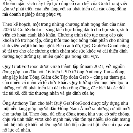
Khoản ngân sách này tiếp tục củng cố cam kết của Grab trong việc
gắn sự phát triển của nền tảng với sự phát triển của các cộng đồng
mà doanh nghiệp đang phục vụ.
Theo kế hoạch, một trong những chương trình trọng tâm của năm
2026 là GrabScholar – sáng kiến học bổng dành cho học sinh, sinh
viên có hoàn cảnh khó khăn. Chương trình tiếp tục cung cấp các
khoản hỗ trợ học tập, đồng thời trao học bổng toàn phần cho những
sinh viên vượt khó học giỏi. Bên cạnh đó, Quỹ GrabForGood cũng
sẽ tài trợ cho các chương trình chăm sóc sức khỏe và cải thiện dinh
dưỡng học đường tại nhiều quốc gia trong khu vực.
Quỹ GrabForGood được Grab thành lập từ năm 2021, với nguồn
đóng góp ban đầu hơn 16 triệu USD từ ông Anthony Tan – đồng
sáng lập kiêm Tổng Giám đốc Tập đoàn Grab – cùng sự tham gia
của nhiều cá nhân và tổ chức khác. Quỹ hướng đến mục tiêu tạo ra
những cơ hội phát triển lâu dài cho cộng đồng, đặc biệt là các đối
tác tài xế, đối tác thương nhân và gia đình của họ.
Ông Anthony Tan cho biết Quỹ GrabForGood được xây dựng như
một nền tảng giúp người dân Đông Nam Á mở ra những cơ hội mới
cho tương lai. Theo ông, dù cộng đồng trong khu vực có sức chống
chịu và tinh thần vượt khó mạnh mẽ, vẫn tồn tại nhiều rào cản mang
tính hệ thống khiến nhiều người khó tiếp cận cơ hội nếu chỉ dựa vào
nỗ lực cá nhân.