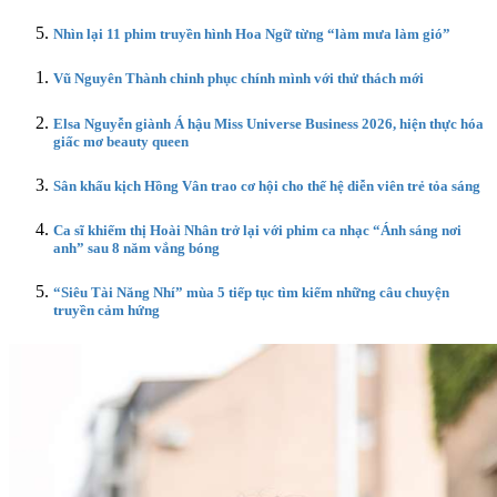
Nhìn lại 11 phim truyền hình Hoa Ngữ từng “làm mưa làm gió”
Vũ Nguyên Thành chinh phục chính mình với thử thách mới
Elsa Nguyễn giành Á hậu Miss Universe Business 2026, hiện thực hóa
giấc mơ beauty queen
Sân khấu kịch Hồng Vân trao cơ hội cho thế hệ diễn viên trẻ tỏa sáng
Ca sĩ khiếm thị Hoài Nhân trở lại với phim ca nhạc “Ánh sáng nơi
anh” sau 8 năm vắng bóng
“Siêu Tài Năng Nhí” mùa 5 tiếp tục tìm kiếm những câu chuyện
truyền cảm hứng