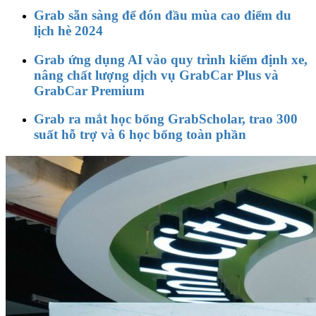
Grab sẵn sàng để đón đầu mùa cao điểm du
lịch hè 2024
Grab ứng dụng AI vào quy trình kiểm định xe,
nâng chất lượng dịch vụ GrabCar Plus và
GrabCar Premium
Grab ra mắt học bổng GrabScholar, trao 300
suất hỗ trợ và 6 học bổng toàn phần