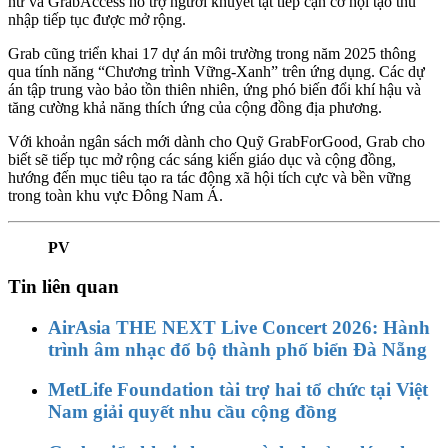
nữ và GrabAccess hỗ trợ người khuyết tật tiếp cận cơ hội tạo thu
nhập tiếp tục được mở rộng.
Grab cũng triển khai 17 dự án môi trường trong năm 2025 thông
qua tính năng “Chương trình Vững-Xanh” trên ứng dụng. Các dự
án tập trung vào bảo tồn thiên nhiên, ứng phó biến đổi khí hậu và
tăng cường khả năng thích ứng của cộng đồng địa phương.
Với khoản ngân sách mới dành cho Quỹ GrabForGood, Grab cho
biết sẽ tiếp tục mở rộng các sáng kiến giáo dục và cộng đồng,
hướng đến mục tiêu tạo ra tác động xã hội tích cực và bền vững
trong toàn khu vực Đông Nam Á.
PV
Tin liên quan
AirAsia THE NEXT Live Concert 2026: Hành
trình âm nhạc đổ bộ thành phố biển Đà Nẵng
MetLife Foundation tài trợ hai tổ chức tại Việt
Nam giải quyết nhu cầu cộng đồng