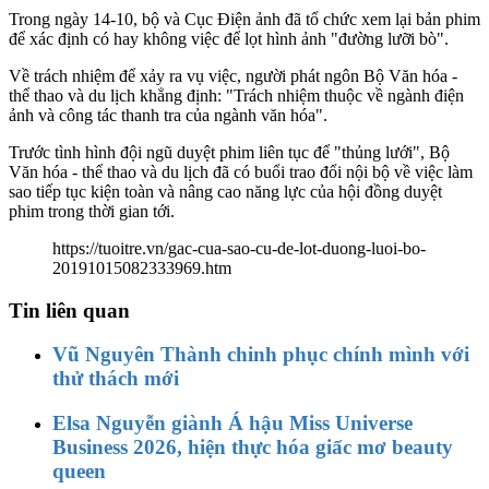
Trong ngày 14-10, bộ và Cục Điện ảnh đã tổ chức xem lại bản phim
để xác định có hay không việc để lọt hình ảnh "đường lưỡi bò".
Về trách nhiệm để xảy ra vụ việc, người phát ngôn Bộ Văn hóa -
thể thao và du lịch khẳng định: "Trách nhiệm thuộc về ngành điện
ảnh và công tác thanh tra của ngành văn hóa".
Trước tình hình đội ngũ duyệt phim liên tục để "thủng lưới", Bộ
Văn hóa - thể thao và du lịch đã có buổi trao đổi nội bộ về việc làm
sao tiếp tục kiện toàn và nâng cao năng lực của hội đồng duyệt
phim trong thời gian tới.
https://tuoitre.vn/gac-cua-sao-cu-de-lot-duong-luoi-bo-
20191015082333969.htm
Tin liên quan
Vũ Nguyên Thành chinh phục chính mình với
thử thách mới
Elsa Nguyễn giành Á hậu Miss Universe
Business 2026, hiện thực hóa giấc mơ beauty
queen