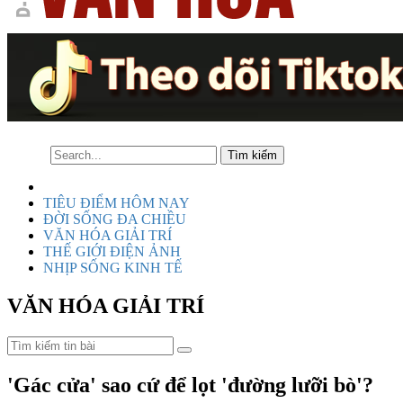
TIÊU ĐIỂM HÔM NAY
ĐỜI SỐNG ĐA CHIỀU
VĂN HÓA GIẢI TRÍ
THẾ GIỚI ĐIỆN ẢNH
NHỊP SỐNG KINH TẾ
VĂN HÓA GIẢI TRÍ
'Gác cửa' sao cứ để lọt 'đường lưỡi bò'?