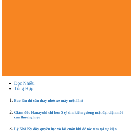
Đọc Nhiều
Tổng Hợp
Bao lâu thì cần thay nhớt xe máy một lần?
Giám đốc Hanayuki chi hơn 5 tỷ tìm kiếm gương mặt đại diện mới
của thương hiệu
Lý Nhã Kỳ đầy quyền lực và lôi cuốn khi để tóc tém tại sự kiện