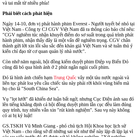
và tai mắt từ nhiều phía!
Phải biết cách phát hiện
Ngày 14-10, đơn vị phát hành phim Everest - Người tuyết bé nhỏ tại
Việt Nam - Công ty CJ CGV Việt Nam đã ra thông cáo báo chí nêu:
"CGV nghiêm túc nhận khuyết điểm do sơ suất trong quá trình phát
hành phim, nhận thấy đây là một vấn đề nghiêm trọng. CGV chân
thành gửi lời xin lỗi sâu sắc đến khán giả Việt Nam và sẽ tuân thủ ý
kiến chỉ đạo từ cơ quan quản lý nhà nước".
Còn nhớ năm ngoái, hội đồng kiểm duyệt phim Điệp vụ Biển Đỏ
cũng đã bỏ qua hình ảnh ở 2 phút ngắn ngủi cuối phim.
Đó là hình ảnh chiến hạm
Trung Quốc
vây một tàu nước ngoài và
liên tục phát loa yêu cầu chiếc tàu này phải rời khỏi vùng biển mà
họ cho là "South China Sea".
Vụ "lọt lưới" đã khiến dư luận bất ngờ, nhưng Cục Điện ảnh sau đó
lên tiếng khẳng định cả hội đồng duyệt phim lẫn cục đều làm đúng
quy trình, tuy nhiên vẫn xin "rút kinh nghiệm". Sau vụ này không
có ai bị kỷ luật!
GS.TSKH Vũ Minh Giang - phó chủ tịch Hội Khoa học lịch sử
Việt Nam - cho rằng sở dĩ những sai sót như thế này lặp đi lặp lại vì
các vụ việc trước đó đã được xử lý không nghiêm. "Xử nghiêm