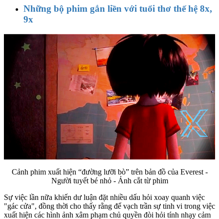
Những bộ phim gắn liền với tuổi thơ thế hệ 8x,
9x
Cảnh phim xuất hiện “đường lưỡi bò” trên bản đồ của Everest -
Người tuyết bé nhỏ - Ảnh cắt từ phim
Sự việc lần nữa khiến dư luận đặt nhiều dấu hỏi xoay quanh việc
"gác cửa", đồng thời cho thấy rằng để vạch trần sự tinh vi trong việc
xuất hiện các hình ảnh xâm phạm chủ quyền đòi hỏi tính nhạy cảm