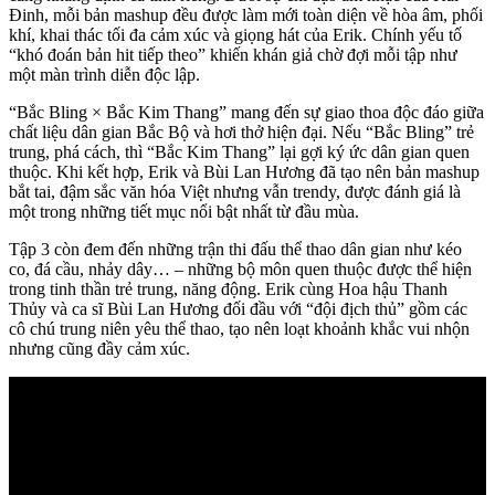
Đinh, mỗi bản mashup đều được làm mới toàn diện về hòa âm, phối
khí, khai thác tối đa cảm xúc và giọng hát của Erik. Chính yếu tố
“khó đoán bản hit tiếp theo” khiến khán giả chờ đợi mỗi tập như
một màn trình diễn độc lập.
“Bắc Bling × Bắc Kim Thang” mang đến sự giao thoa độc đáo giữa
chất liệu dân gian Bắc Bộ và hơi thở hiện đại. Nếu “Bắc Bling” trẻ
trung, phá cách, thì “Bắc Kim Thang” lại gợi ký ức dân gian quen
thuộc. Khi kết hợp, Erik và Bùi Lan Hương đã tạo nên bản mashup
bắt tai, đậm sắc văn hóa Việt nhưng vẫn trendy, được đánh giá là
một trong những tiết mục nổi bật nhất từ đầu mùa.
Tập 3 còn đem đến những trận thi đấu thể thao dân gian như kéo
co, đá cầu, nhảy dây… – những bộ môn quen thuộc được thể hiện
trong tinh thần trẻ trung, năng động. Erik cùng Hoa hậu Thanh
Thủy và ca sĩ Bùi Lan Hương đối đầu với “đội địch thủ” gồm các
cô chú trung niên yêu thể thao, tạo nên loạt khoảnh khắc vui nhộn
nhưng cũng đầy cảm xúc.