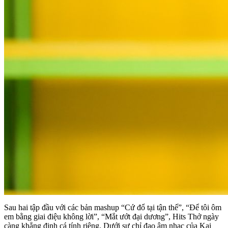
Sau hai tập đầu với các bản mashup “Cứ đổ tại tận thế”, “Để tôi ôm
em bằng giai điệu không lời”, “Mắt ướt đại dương”, Hits Thở ngày
càng khẳng định cá tính riêng. Dưới sự chỉ đạo âm nhạc của Kai