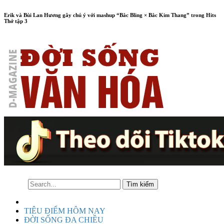
Erik và Bùi Lan Hương gây chú ý với mashup “Bắc Bling × Bắc Kim Thang” trong Hits
Thở tập 3
TIÊU ĐIỂM HÔM NAY
ĐỜI SỐNG ĐA CHIỀU