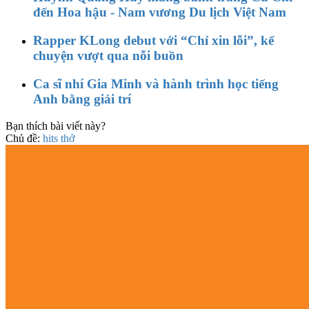
đến Hoa hậu - Nam vương Du lịch Việt Nam
Rapper KLong debut với “Chỉ xin lỗi”, kể
chuyện vượt qua nỗi buồn
Ca sĩ nhí Gia Minh và hành trình học tiếng
Anh bằng giải trí
Bạn thích bài viết này?
Chủ đề:
hits thở