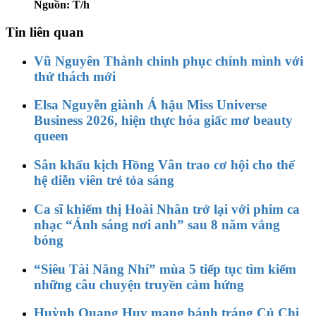
Nguồn: T/h
Tin liên quan
Vũ Nguyên Thành chinh phục chính mình với
thử thách mới
Elsa Nguyễn giành Á hậu Miss Universe
Business 2026, hiện thực hóa giấc mơ beauty
queen
Sân khấu kịch Hồng Vân trao cơ hội cho thế
hệ diễn viên trẻ tỏa sáng
Ca sĩ khiếm thị Hoài Nhân trở lại với phim ca
nhạc “Ánh sáng nơi anh” sau 8 năm vắng
bóng
“Siêu Tài Năng Nhí” mùa 5 tiếp tục tìm kiếm
những câu chuyện truyền cảm hứng
Huỳnh Quang Huy mang bánh tráng Củ Chi