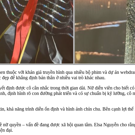
uen thuộc với khán giả truyền hình qua nhiều bộ phim và dự án webdra
 đẹp để khẳng định bản thân ở nhiều vai trò khác nhau.
ết định được cô cân nhắc trong thời gian dài. Nữ diễn viên cho biết c
ành, định hình rõ con đường phát triển và có sự chuẩn bị kỹ lưỡng, cô 
in, khả năng trình diễn ổn định và hình ảnh chỉn chu. Bên cạnh lợi thế 
 đề nữ quyền – vấn đề đang được xã hội quan tâm. Elsa Nguyễn cho rằn
ện đại.