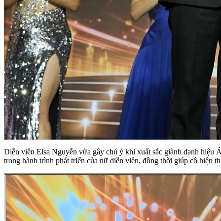
Diễn viên Elsa Nguyễn vừa gây chú ý khi xuất sắc giành danh hiệu Á
trong hành trình phát triển của nữ diễn viên, đồng thời giúp cô hiện