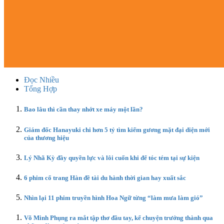
Đọc Nhiều
Tổng Hợp
Bao lâu thì cần thay nhớt xe máy một lần?
Giám đốc Hanayuki chi hơn 5 tỷ tìm kiếm gương mặt đại diện mới
của thương hiệu
Lý Nhã Kỳ đầy quyền lực và lôi cuốn khi để tóc tém tại sự kiện
6 phim cổ trang Hàn đề tài du hành thời gian hay xuất sắc
Nhìn lại 11 phim truyền hình Hoa Ngữ từng “làm mưa làm gió”
Võ Minh Phụng ra mắt tập thơ đầu tay, kể chuyện trưởng thành qua