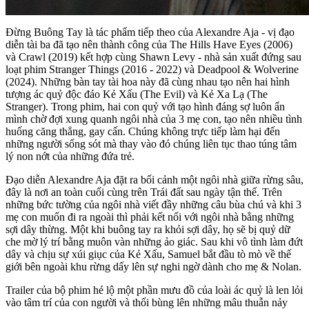
Đừng Buông Tay là tác phẩm tiếp theo của Alexandre Aja - vị đạo
diễn tài ba đã tạo nên thành công của The Hills Have Eyes (2006)
và Crawl (2019) kết hợp cùng Shawn Levy - nhà sản xuất đứng sau
loạt phim Stranger Things (2016 - 2022) và Deadpool & Wolverine
(2024). Những bàn tay tài hoa này đã cùng nhau tạo nên hai hình
tượng ác quỷ độc đáo Kẻ Xấu (The Evil) và Kẻ Xa Lạ (The
Stranger). Trong phim, hai con quỷ với tạo hình đáng sợ luôn ẩn
mình chờ đợi xung quanh ngôi nhà của 3 mẹ con, tạo nên nhiều tình
huống căng thẳng, gay cấn. Chúng không trực tiếp làm hại đến
những người sống sót mà thay vào đó chúng liên tục thao túng tâm
lý non nớt của những đứa trẻ.
Đạo diễn Alexandre Aja đặt ra bối cảnh một ngôi nhà giữa rừng sâu,
đây là nơi an toàn cuối cùng trên Trái đất sau ngày tận thế. Trên
những bức tường của ngôi nhà viết đầy những câu bùa chú và khi 3
mẹ con muốn đi ra ngoài thì phải kết nối với ngôi nhà bằng những
sợi dây thừng. Một khi buông tay ra khỏi sợi dây, họ sẽ bị quỷ dữ
che mờ lý trí bằng muôn vàn những ảo giác. Sau khi vô tình làm đứt
dây và chịu sự xúi giục của Kẻ Xấu, Samuel bắt đầu tò mò về thế
giới bên ngoài khu rừng dấy lên sự nghi ngờ dành cho mẹ & Nolan.
Trailer của bộ phim hé lộ một phần mưu đồ của loài ác quỷ là len lỏi
vào tâm trí của con người và thổi bùng lên những mâu thuẫn nảy