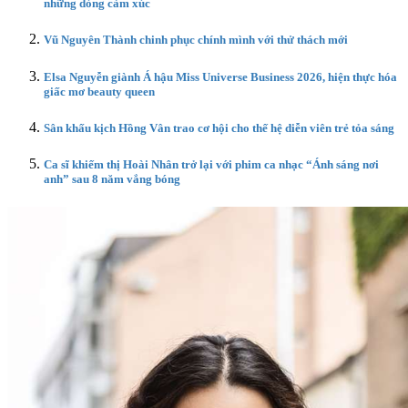
những dòng cảm xúc
Vũ Nguyên Thành chinh phục chính mình với thử thách mới
Elsa Nguyễn giành Á hậu Miss Universe Business 2026, hiện thực hóa
giấc mơ beauty queen
Sân khấu kịch Hồng Vân trao cơ hội cho thế hệ diễn viên trẻ tỏa sáng
Ca sĩ khiếm thị Hoài Nhân trở lại với phim ca nhạc “Ánh sáng nơi
anh” sau 8 năm vắng bóng