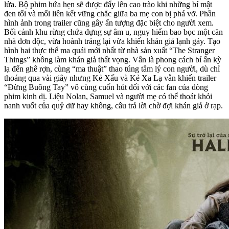
lửa. Bộ phim hứa hẹn sẽ được đẩy lên cao trào khi những bí mật
đen tối và mối liên kết vững chắc giữa ba mẹ con bị phá vỡ. Phần
hình ảnh trong trailer cũng gây ấn tượng đặc biệt cho người xem.
Bối cảnh khu rừng chứa đựng sự âm u, nguy hiểm bao bọc một căn
nhà đơn độc, vừa hoành tráng lại vừa khiến khán giả lạnh gáy. Tạo
hình hai thực thể ma quái mới nhất từ nhà sản xuất “The Stranger
Things” không làm khán giả thất vọng. Vẫn là phong cách bí ẩn kỳ
lạ đến ghê rợn, cùng “ma thuật” thao túng tâm lý con người, dù chỉ
thoáng qua vài giây nhưng Kẻ Xấu và Kẻ Xa Lạ vẫn khiến trailer
“Đừng Buông Tay” vô cùng cuốn hút đối với các fan của dòng
phim kinh dị. Liệu Nolan, Samuel và người mẹ có thể thoát khỏi
nanh vuốt của quỷ dữ hay không, câu trả lời chờ đợi khán giả ở rạp.