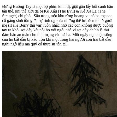
Đừng Buông Tay là một bộ phim kinh dị, giật gân lấy bối cảnh hậu
tận thế, khi thế giới đã bị Kẻ Xấu (The Evil) & Kẻ Xa Lạ (The
Stranger) chi phối. Sâu trong một khu rừng hoang vu có ba mẹ con
cố gắng sinh tồn giữa sự rình rập của những thế lực đen tối. Người
mẹ (Halle Berry thủ vai) luôn nhắc nhở các con không được buông
tay ra khỏi sợi dây kết nối họ với ngôi nhà vì sợi dây chính là thứ
đảm bảo an toàn cho tính mạng của cả ba. Một ngày nọ, cuộc sống
của họ bắt đầu bị xáo trộn khi một trong hai người con trai bắt đầu
nghi ngờ liệu ma quỷ có thực sự tồn tại.