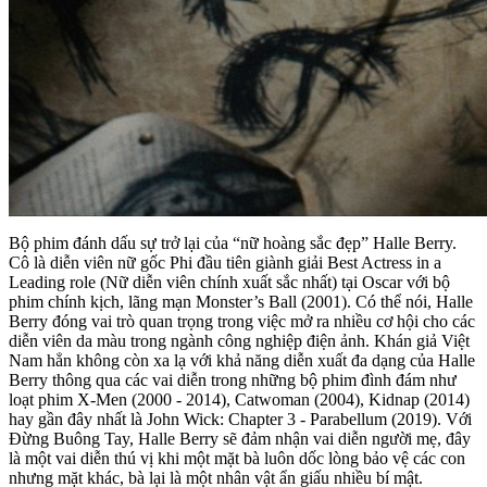
Bộ phim đánh dấu sự trở lại của “nữ hoàng sắc đẹp” Halle Berry.
Cô là diễn viên nữ gốc Phi đầu tiên giành giải Best Actress in a
Leading role (Nữ diễn viên chính xuất sắc nhất) tại Oscar với bộ
phim chính kịch, lãng mạn Monster’s Ball (2001). Có thể nói, Halle
Berry đóng vai trò quan trọng trong việc mở ra nhiều cơ hội cho các
diễn viên da màu trong ngành công nghiệp điện ảnh. Khán giả Việt
Nam hẳn không còn xa lạ với khả năng diễn xuất đa dạng của Halle
Berry thông qua các vai diễn trong những bộ phim đình đám như
loạt phim X-Men (2000 - 2014), Catwoman (2004), Kidnap (2014)
hay gần đây nhất là John Wick: Chapter 3 - Parabellum (2019). Với
Đừng Buông Tay, Halle Berry sẽ đảm nhận vai diễn người mẹ, đây
là một vai diễn thú vị khi một mặt bà luôn dốc lòng bảo vệ các con
nhưng mặt khác, bà lại là một nhân vật ẩn giấu nhiều bí mật.