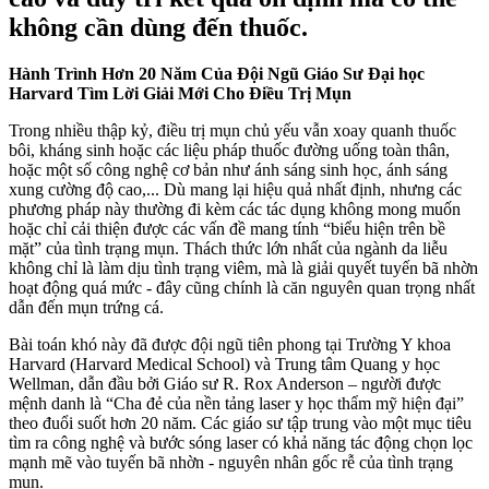
không cần dùng đến thuốc.
Hành Trình Hơn 20 Năm Của Đội Ngũ Giáo Sư Đại học
Harvard Tìm Lời Giải Mới Cho Điều Trị Mụn
Trong nhiều thập kỷ, điều trị mụn chủ yếu vẫn xoay quanh thuốc
bôi, kháng sinh hoặc các liệu pháp thuốc đường uống toàn thân,
hoặc một số công nghệ cơ bản như ánh sáng sinh học, ánh sáng
xung cường độ cao,... Dù mang lại hiệu quả nhất định, nhưng các
phương pháp này thường đi kèm các tác dụng không mong muốn
hoặc chỉ cải thiện được các vấn đề mang tính “biểu hiện trên bề
mặt” của tình trạng mụn. Thách thức lớn nhất của ngành da liễu
không chỉ là làm dịu tình trạng viêm, mà là giải quyết tuyến bã nhờn
hoạt động quá mức - đây cũng chính là căn nguyên quan trọng nhất
dẫn đến mụn trứng cá.
Bài toán khó này đã được đội ngũ tiên phong tại Trường Y khoa
Harvard (Harvard Medical School) và Trung tâm Quang y học
Wellman, dẫn đầu bởi Giáo sư R. Rox Anderson – người được
mệnh danh là “Cha đẻ của nền tảng laser y học thẩm mỹ hiện đại”
theo đuổi suốt hơn 20 năm. Các giáo sư tập trung vào một mục tiêu
tìm ra công nghệ và bước sóng laser có khả năng tác động chọn lọc
mạnh mẽ vào tuyến bã nhờn - nguyên nhân gốc rễ của tình trạng
mụn.