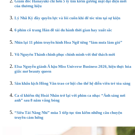
Giám đốc Hanayuki chi hơn 5 tỷ tìm kiếm gương mặt đại diện mới
của thương hiệu
Lý Nhã Kỳ đầy quyền lực và lôi cuốn khi để tóc tém tại sự kiện
6 phim cổ trang Hàn đề tài du hành thời gian hay xuất sắc
Nhìn lại 11 phim truyền hình Hoa Ngữ từng “làm mưa làm gió”
Vũ Nguyên Thành chinh phục chính mình với thử thách mới
Elsa Nguyễn giành Á hậu Miss Universe Business 2026, hiện thực hóa
giấc mơ beauty queen
Sân khấu kịch Hồng Vân trao cơ hội cho thế hệ diễn viên trẻ tỏa sáng
Ca sĩ khiếm thị Hoài Nhân trở lại với phim ca nhạc “Ánh sáng nơi
anh” sau 8 năm vắng bóng
“Siêu Tài Năng Nhí” mùa 5 tiếp tục tìm kiếm những câu chuyện
truyền cảm hứng