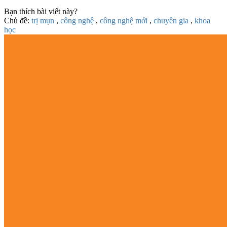
Bạn thích bài viết này?
Chủ đề:
trị mụn
,
công nghệ
,
công nghệ mới
,
chuyên gia
,
khoa
học