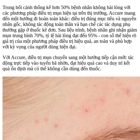
Trong bối cảnh thống kê hơn 50% bệnh nhân không hài lòng với
các phương pháp điều trị mụn hiện tại trên thị trường, Accure mang
đến một hướng đi hoàn toàn khác: điều trị đúng mục tiêu và nguyên
nhân gốc, không tác động toàn thân và hạn chế các tác dụng phụ
thường gặp ở thuốc kê đơn. Sau liệu trình, bệnh nhân ghi nhận giảm
mụn trung bình 70%, tỷ lệ hài lòng đạt đến 95% - con số thể hiện rõ
giá trị của một phương pháp điều trị hiệu quả, an toàn và phù hợp
với kỳ vọng của người dùng hiện đại.
Với Accure, điều trị mụn chuyển sang một hướng tiếp cận mới: tác
động trực tiếp vào tuyến bã nhờn, đạt hiệu quả cao và duy trì kết
quả ổn định mà có thể không cần dùng đến thuốc.