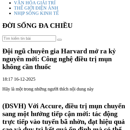
VĂN HÓA GIẢI TRÍ
THẾ GIỚI ĐIỆN ẢNH
NHỊP SỐNG KINH TẾ
ĐỜI SỐNG ĐA CHIỀU
Đội ngũ chuyên gia Harvard mở ra kỷ
nguyên mới: Công nghệ điều trị mụn
không cần thuốc
18:17 16-12-2025
Hãy là một trong những người thích nội dung này
(ĐSVH)
Với Accure, điều trị mụn chuyển
sang một hướng tiếp cận mới: tác động
trực tiếp vào tuyến bã nhờn, đạt hiệu quả
cao và duy trì kết quả ổn định mà có thể