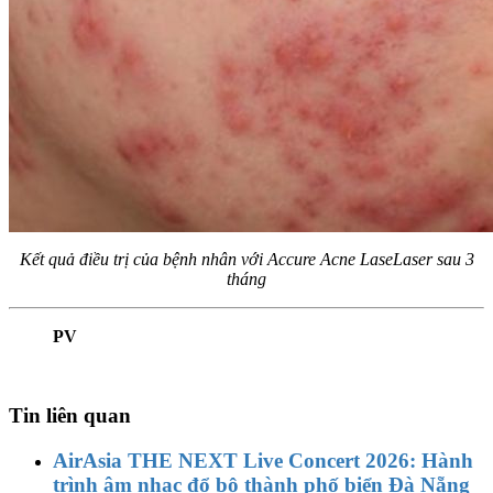
Kết quả điều trị của bệnh nhân với Accure Acne LaseLaser sau 3
tháng
PV
Tin liên quan
AirAsia THE NEXT Live Concert 2026: Hành
trình âm nhạc đổ bộ thành phố biển Đà Nẵng