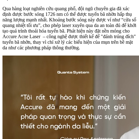
Qua hàng loạt nghiên cứu quang phổ, đội ngũ chuyên gia đã xác
định được bước sóng 1726 nm có thể được tuyến bã nhờn hấp thụ
năng lượng mạnh nhất. Khoảng bước sóng này được ví như “cửa sổ
quang nhiệt tối ưu”, cho phép laser xuyên qua da an toàn đủ để khởi
tạo quá trình thoái hóa tuyến bã. Phát hiện này đặt nền móng cho
Accure Acne Laser – công nghệ được thiết kế để "đánh trúng đích"
tuyến bã nhờn, thay vì chỉ xử lý các biểu hiện của mụn trên bề mặt
da như các phương pháp thông thường.