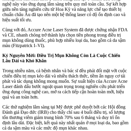
nghệ này vào ứng dụng lâm sàng trên quy mô toàn cầu. Sự kết hợp
giữa nền tảng nghiên cứu từ Hoa Kỳ và năng lực chế tạo thiết bị
chuẩn châu Âu đã tạo nên một hệ thống laser có độ ổn định cao và
hiệu suất tối ưu.
Cùng với đó, Accure Acne Laser System đã được chứng nhận FDA
và CE, nhanh chóng trở thành lựa chọn tiên phong trong điều trị
mụn không dùng thuốc, phù hợp nhiều loại da, bao gồm cả da sậm
màu (Fitzpatrick I–VI).
Kỷ Nguyên Mới: Điều Trị Mụn Không Còn Là Cuộc Chiến
Lâu Dài và Khó Khăn
Trong nhiều năm, cả bệnh nhân và bác sĩ đều phải đối mặt với cuộc
chiến điều trị mụn kéo dài và nhiều thách thức, tiềm ẩn nguy cơ tái
phát và tác dụng không mong muốn. Sự xuất hiện của Accure Acne
Laser đánh dấu bước ngoặt quan trọng trong nghiên cứu phát triển
ứng dụng công nghệ cao, mở ra cách tiếp cận hoàn toàn mới, hiệu
quả và an toàn hơn.
Các thử nghiệm lâm sàng tại Mỹ được phê duyệt bởi các Hội đồng
Đánh giá Đạo đức (IRB) cho thấy chỉ sau 4 buổi điều trị, số lượng
tổn thương viêm giảm trung bình 70% sau 6 tháng và duy trì ổn
định lâu dài. Đặc biệt, kết quả này nhất quán ở mọi loại da, bao gồm
cả da sậm màu và các mức độ mụn khác nhau.