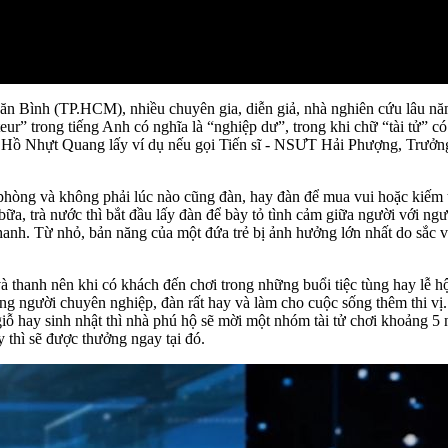
 Văn Bình (TP.HCM), nhiều chuyên gia, diễn giả, nhà nghiên cứu lâu
eur” trong tiếng Anh có nghĩa là “nghiệp dư”, trong khi chữ “tài tử” có
hóa Hồ Nhựt Quang lấy ví dụ nếu gọi Tiến sĩ - NSƯT Hải Phượng, Trư
h phòng và không phải lúc nào cũng đàn, hay đàn để mua vui hoặc kiếm
a, trà nước thì bắt đầu lấy đàn để bày tỏ tình cảm giữa người với ngư
h. Từ nhỏ, bản năng của một đứa trẻ bị ảnh hưởng lớn nhất do sắc và 
thanh nên khi có khách đến chơi trong những buổi tiệc tùng hay lễ hội,
ững người chuyên nghiệp, đàn rất hay và làm cho cuộc sống thêm thi vị. 
hay sinh nhật thì nhà phú hộ sẽ mời một nhóm tài tử chơi khoảng 5 nh
 thì sẽ được thưởng ngay tại đó.