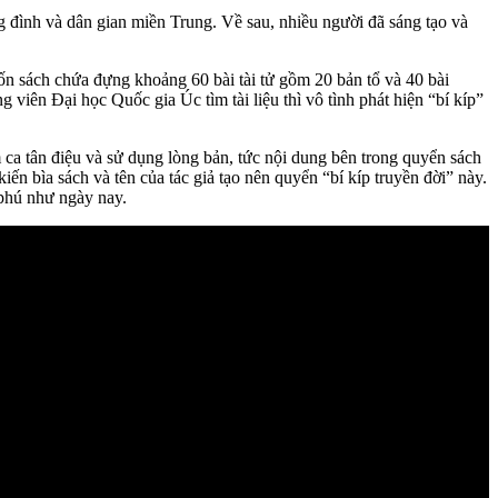
g đình và dân gian miền Trung. Về sau, nhiều người đã sáng tạo và
n sách chứa đựng khoảng 60 bài tài tử gồm 20 bản tổ và 40 bài
viên Đại học Quốc gia Úc tìm tài liệu thì vô tình phát hiện “bí kíp”
a tân điệu và sử dụng lòng bản, tức nội dung bên trong quyển sách
n bìa sách và tên của tác giả tạo nên quyển “bí kíp truyền đời” này.
 phú như ngày nay.