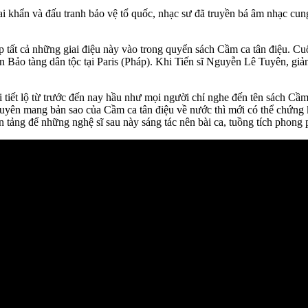
ai khẩn và đấu tranh bảo vệ tổ quốc, nhạc sư đã truyền bá âm nhạc cun
ất cả những giai điệu này vào trong quyển sách Cầm ca tân điệu. Cuố
Bảo tàng dân tộc tại Paris (Pháp). Khi Tiến sĩ Nguyễn Lê Tuyên, giảng 
t lộ từ trước đến nay hầu như mọi người chỉ nghe đến tên sách Cầm c
yên mang bản sao của Cầm ca tân điệu về nước thì mới có thể chứng kiế
tảng để những nghệ sĩ sau này sáng tác nên bài ca, tuồng tích phong