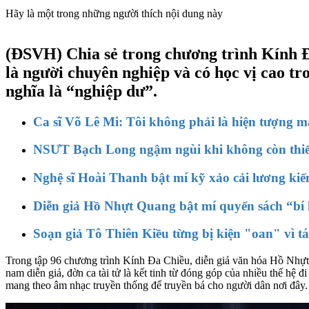
Hãy là một trong những người thích nội dung này
(ĐSVH)
Chia sẻ trong chương trình Kính 
là người chuyên nghiệp và có học vị cao tr
nghĩa là “nghiệp dư”.
Ca sĩ Võ Lê Mi: Tôi không phải là hiện tượng 
NSƯT Bạch Long ngậm ngùi khi không còn thiếu
Nghệ sĩ Hoài Thanh bật mí kỹ xảo cải lương kiế
Diễn giả Hồ Nhựt Quang bật mí quyển sách “bí k
Soạn giả Tô Thiên Kiều từng bị kiện "oan" vì t
Trong tập 96 chương trình Kính Đa Chiều, diễn giả văn hóa Hồ Nhựt 
nam diễn giả, đờn ca tài tử là kết tinh từ đóng góp của nhiều thế h
mang theo âm nhạc truyền thống để truyền bá cho người dân nơi đây.