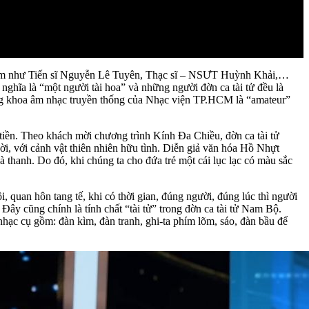
 năm như Tiến sĩ Nguyễn Lê Tuyên, Thạc sĩ – NSƯT Huỳnh Khải,…
 nghĩa là “một người tài hoa” và những người đờn ca tài tử đều là
ởng khoa âm nhạc truyền thống của Nhạc viện TP.HCM là “amateur”
 tiền. Theo khách mời chương trình Kính Đa Chiều, đờn ca tài tử
ời, với cảnh vật thiên nhiên hữu tình. Diễn giả văn hóa Hồ Nhựt
thanh. Do đó, khi chúng ta cho đứa trẻ một cái lục lạc có màu sắc
 quan hôn tang tế, khi có thời gian, đúng người, đúng lúc thì người
Đây cũng chính là tính chất “tài tử” trong đờn ca tài tử Nam Bộ.
ạc cụ gồm: đàn kìm, đàn tranh, ghi-ta phím lõm, sáo, đàn bầu để