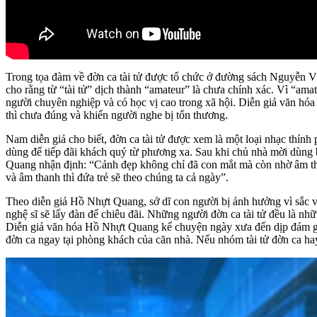
Trong tọa đàm về đờn ca tài tử được tổ chức ở đường sách Nguyễn
cho rằng từ “tài tử” dịch thành “amateur” là chưa chính xác. Vì “amat
người chuyên nghiệp và có học vị cao trong xã hội. Diễn giả văn 
thì chưa đúng và khiến người nghe bị tổn thương.
Nam diễn giả cho biết, đờn ca tài tử được xem là một loại nhạc thín
dùng để tiếp đãi khách quý từ phương xa. Sau khi chủ nhà mời dùng bữ
Quang nhận định: “Cảnh đẹp không chỉ đã con mắt mà còn nhờ âm than
và âm thanh thì đứa trẻ sẽ theo chúng ta cả ngày”.
Theo diễn giả Hồ Nhựt Quang, sở dĩ con người bị ảnh hưởng vì sắc và 
nghệ sĩ sẽ lấy đàn để chiêu đãi. Những người đờn ca tài tử đều là nh
Diễn giả văn hóa Hồ Nhựt Quang kể chuyện ngày xưa đến dịp đám giỗ 
đờn ca ngay tại phòng khách của căn nhà. Nếu nhóm tài tử đờn ca hay