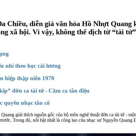
Đa Chiều, diễn giả văn hóa Hồ Nhựt Quang k
ong xã hội. Vì vậy, không thể dịch từ “tài t
mạng
 nhi theo học cải lương
m hiệp thập niên 1970
íp” đờn ca tài tử - Cầm ca tân điệu
ác quyền nhạc tân cổ
Quang giải thích nguồn gốc của bộ môn nghệ thuật đờn ca tài tử - mộ
ệ đi trước. Trong đó, nổi bật nhất là công lao của nhạc sư Nguyễn Qu