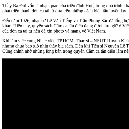
Thầy Ba Đợi vốn là nhạc quan của triều đình Huế, trong quá trình kh
phát triển thành đờn ca tài tử dựa trên những cách biến tấu luyến láy.
Đến năm 1926, nhạc sư Lê Văn Tiếng và Trần Phong Sắc đã tổng hợp t
khác. Hiện nay, quyển sách Cầm ca tân điệu đang được lưu giữ ở Viện 
của đờn ca tài tử nên đã xin photo và mang về Việt Nam.
Khi làm việc cùng Nhạc viện TP.HCM, Thạc sĩ – NSƯT Huỳnh Khải tiế
nhưng chưa bao giờ nhìn thấy bìa sách. Đến khi Tiến sĩ Nguyễn Lê Tu
Cũng chính nhờ những lòng bản trong quyển Cầm ca tân điệu làm nền 