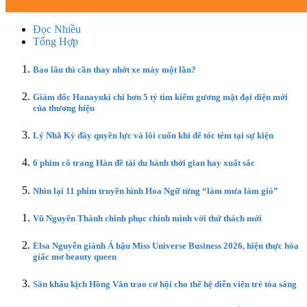
Đọc Nhiều
Tổng Hợp
Bao lâu thì cần thay nhớt xe máy một lần?
Giám đốc Hanayuki chi hơn 5 tỷ tìm kiếm gương mặt đại diện mới
của thương hiệu
Lý Nhã Kỳ đầy quyền lực và lôi cuốn khi để tóc tém tại sự kiện
6 phim cổ trang Hàn đề tài du hành thời gian hay xuất sắc
Nhìn lại 11 phim truyền hình Hoa Ngữ từng “làm mưa làm gió”
Vũ Nguyên Thành chinh phục chính mình với thử thách mới
Elsa Nguyễn giành Á hậu Miss Universe Business 2026, hiện thực hóa
giấc mơ beauty queen
Sân khấu kịch Hồng Vân trao cơ hội cho thế hệ diễn viên trẻ tỏa sáng