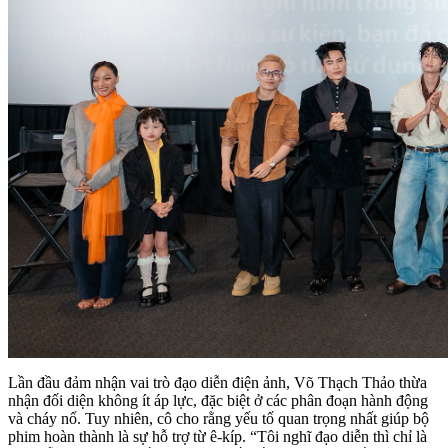
Lần đầu đảm nhận vai trò đạo diễn điện ảnh, Võ Thạch Thảo thừa
nhận đối diện không ít áp lực, đặc biệt ở các phân đoạn hành động
và cháy nổ. Tuy nhiên, cô cho rằng yếu tố quan trọng nhất giúp bộ
phim hoàn thành là sự hỗ trợ từ ê-kíp. “Tôi nghĩ đạo diễn thì chỉ là