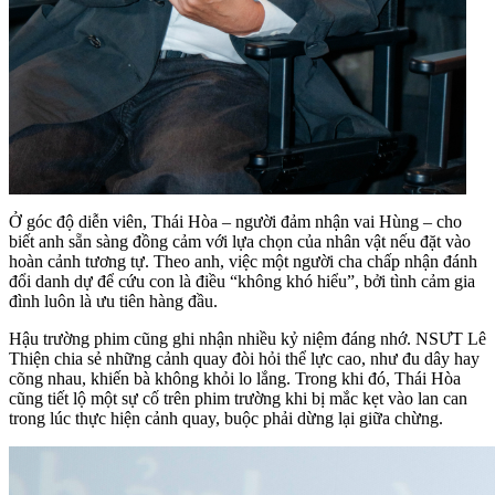
Ở góc độ diễn viên, Thái Hòa – người đảm nhận vai Hùng – cho
biết anh sẵn sàng đồng cảm với lựa chọn của nhân vật nếu đặt vào
hoàn cảnh tương tự. Theo anh, việc một người cha chấp nhận đánh
đổi danh dự để cứu con là điều “không khó hiểu”, bởi tình cảm gia
đình luôn là ưu tiên hàng đầu.
Hậu trường phim cũng ghi nhận nhiều kỷ niệm đáng nhớ. NSƯT Lê
Thiện chia sẻ những cảnh quay đòi hỏi thể lực cao, như đu dây hay
cõng nhau, khiến bà không khỏi lo lắng. Trong khi đó, Thái Hòa
cũng tiết lộ một sự cố trên phim trường khi bị mắc kẹt vào lan can
trong lúc thực hiện cảnh quay, buộc phải dừng lại giữa chừng.