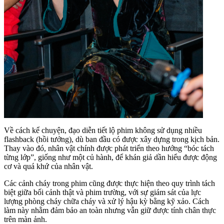
Về cách kể chuyện, đạo diễn tiết lộ phim không sử dụng nhiều
flashback (hồi tưởng), dù ban đầu có được xây dựng trong kịch bản.
Thay vào đó, nhân vật chính được phát triển theo hướng “bóc tách
từng lớp”, giống như một củ hành, để khán giả dần hiểu được động
cơ và quá khứ của nhân vật.
Các cảnh cháy trong phim cũng được thực hiện theo quy trình tách
biệt giữa bối cảnh thật và phim trường, với sự giám sát của lực
lượng phòng cháy chữa cháy và xử lý hậu kỳ bằng kỹ xảo. Cách
làm này nhằm đảm bảo an toàn nhưng vẫn giữ được tính chân thực
trên màn ảnh.