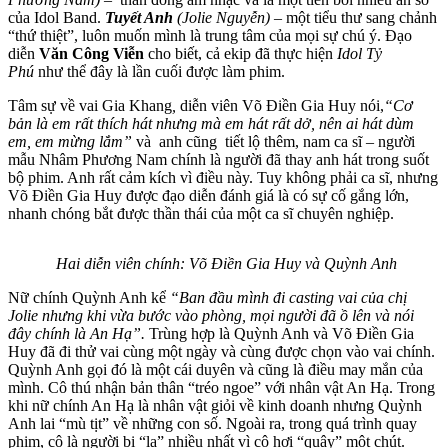
của Idol Band.
Tuyết Anh
(Jolie Nguyễn)
– một tiểu thư sang chảnh
“thứ thiệt”, luôn muốn mình là trung tâm của mọi sự chú ý. Đạo
diễn
Văn Công Viễn
cho biết, cả ekip đã thực hiện
Idol Tỷ
Phú
như thể đây là lần cuối được làm phim.
Tâm sự về vai Gia Khang
,
diễn viên Võ Điền Gia Huy nói,
“Cơ
bản là em rất thích hát nhưng mà em hát rất dở, nên ai hát dùm
em, em mừng lắm”
và anh cũng tiết lộ thêm, nam ca sĩ – người
mẫu Nhâm Phương Nam chính là người đã thay anh hát trong suốt
bộ phim. Anh rất cảm kích vì điều này. Tuy không phải ca sĩ, nhưng
Võ Điền Gia Huy được đạo diễn đánh giá là có sự cố gắng lớn,
nhanh chóng bắt được thần thái của một ca sĩ chuyên nghiệp.
Hai diễn viên chính: Võ Điền Gia Huy và Quỳnh Anh
Nữ chính Quỳnh Anh kể
“Ban đầu mình đi casting vai của chị
Jolie nhưng khi vừa bước vào phòng, mọi người đã ồ lên và nói
đây chính là An Hạ”.
Trùng hợp là Quỳnh Anh và Võ Điền Gia
Huy đã đi thử vai cùng một ngày và cùng được chọn vào vai chính.
Quỳnh Anh gọi đó là một cái duyên và cũng là điều may mắn của
mình. Cô thú nhận bản thân “tréo ngoe” với nhân vật An Hạ. Trong
khi nữ chính An Hạ là nhân vật giỏi về kinh doanh nhưng Quỳnh
Anh lai “mù tịt” về những con số. Ngoài ra, trong quá trình quay
phim, cô là người bị “la” nhiều nhất vì cô hơi “quậy” một chút.