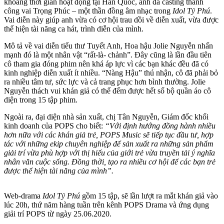
khoảng thời gian hoạt động tại Hàn Quốc, anh đã casting thành
công vai Trọng Phúc – một thần đồng âm nhạc trong
Idol Tỷ Phú
.
Vai diễn này giúp anh vừa có cơ hội trau dồi về diễn xuất, vừa được
thể hiện tài năng ca hát, trình diễn của mình.
Mô tả về vai diễn tiểu thư Tuyết Anh, Hoa hậu Jolie Nguyễn nhấn
mạnh đó là một nhân vật “rất-là- chảnh”. Đây cũng là lần đầu tiên
cô tham gia đóng phim nên khá áp lực vì các bạn khác đều đã có
kinh nghiệp diễn xuất ít nhiều. “Nàng Hậu” thú nhận, cô đã phải bỏ
ra nhiều tâm tư, sức lực và cả trang phục hơn bình thường. Jolie
Nguyễn thách vui khán giả có thể đếm được hết số bộ quần áo cô
diện trong 15 tập phim.
Ngoài ra, đại diện nhà sản xuất, chị Tân Nguyễn, Giám đốc khối
kinh doanh của POPS cho biết:
“Với định hướng đồng hành nhiều
hơn nữa với các khán giả trẻ, POPS Music sẽ tiếp tục đầu tư, hợp
tác với những ekip chuyên nghiệp để sản xuất ra những sản phẩm
giải trí vừa phù hợp với thị hiếu của giới trẻ vừa truyền tải ý nghĩa
nhân văn cuộc sống. Đồng thời, tạo ra nhiều cơ hội để các bạn trẻ
được thể hiện tài năng của mình”.
Web-drama
Idol Tỷ Phú
gồm 15 tập, sẽ lần lượt ra mắt khán giả vào
lúc 20h, thứ năm hàng tuần trên kênh POPS Drama và ứng dụng
giải trí POPS từ ngày 25.06.2020.