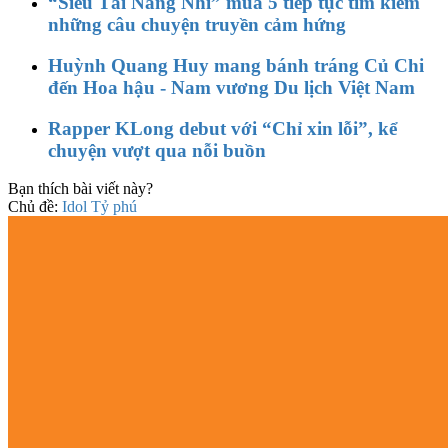
“Siêu Tài Năng Nhí” mùa 5 tiếp tục tìm kiếm
những câu chuyện truyền cảm hứng
Huỳnh Quang Huy mang bánh tráng Củ Chi
đến Hoa hậu - Nam vương Du lịch Việt Nam
Rapper KLong debut với “Chỉ xin lỗi”, kể
chuyện vượt qua nỗi buồn
Bạn thích bài viết này?
Chủ đề:
Idol Tỷ phú