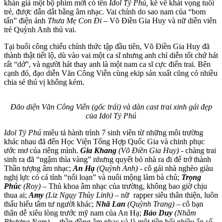
khán giả một bộ phim mới có tên
Idol Tỷ Phú,
kể về khát vọng tuổi
trẻ, được dẫn dắt bằng âm nhạc. Vai chính do sao nam của “bom
tấn” điện ảnh
Thưa Mẹ Con Đi
– Võ Điền Gia Huy và nữ diễn viên
trẻ Quỳnh Anh thủ vai.
Tại buổi công chiếu chính thức tập đầu tiên, Võ Điền Gia Huy đã
thành thật tiết lộ, dù vào vai một ca sĩ nhưng anh chỉ diễn tốt chứ hát
rất “dở”, và người hát thay anh là một nam ca sĩ cực điển trai. Bên
cạnh đó, đạo diễn Văn Công Viễn cùng ekip sản xuất cũng có nhiều
chia sẻ thú vị không kém.
Đão diện Văn Công Viễn (gốc trái) và dàn cast trai xinh gái đẹp
của Idol Tỷ Phú
Idol Tỷ Phú
miêu tả hành trình 7 sinh viên từ những môi trường
khác nhau đã đến Học Viện Tổng Hợp Quốc Gia và chinh phục
ước mơ của riêng mình.
Gia Khang
(Võ Điền Gia Huy)
- chàng trai
sinh ra đã “ngậm thìa vàng” nhưng quyết bỏ nhà ra đi để trở thành
Thần tượng âm nhạc;
An Hạ
(Quỳnh Anh)
- cô gái nhà nghèo giàu
nghị lực có cá tính “nổi loạn” và nuôi mộng làm bà chủ;
Trọng
Phúc
(Roy)
– Thủ khoa âm nhạc của trường, không bao giờ chịu
thua ai;
Amy
(Liz Ngụy Thùy Linh)
– nữ rapper siêu thân thiện, luôn
thấu hiểu tâm tư người khác;
Nhã Lan
(Quỳnh Trang)
– cô bạn
thân dễ xiêu lòng trước mỹ nam của An Hạ;
Bảo Duy
(Nhâm
Phương Nam)
– thần đồng âm nhạc và là một tiền bối nhiều ẩn số