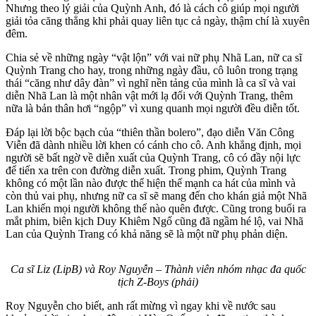
Nhưng theo lý giải của Quỳnh Anh, đó là cách cô giúp mọi người
giải tỏa căng thẳng khi phải quay liên tục cả ngày, thậm chí là xuyên
đêm.
Chia sẻ về những ngày “vật lộn” với vai nữ phụ Nhã Lan, nữ ca sĩ
Quỳnh Trang cho hay, trong những ngày đầu, cô luôn trong trạng
thái “căng như dây đàn” vì nghĩ nền tảng của mình là ca sĩ và vai
diễn Nhã Lan là một nhân vật mới lạ đối với Quỳnh Trang, thêm
nữa là bản thân hơi “ngộp” vì xung quanh mọi người đều diễn tốt.
Đáp lại lời bộc bạch của “thiên thần bolero”, đạo diễn Văn Công
Viễn đã dành nhiều lời khen có cánh cho cô. Anh khẳng định, mọi
người sẽ bất ngờ về diễn xuất của Quỳnh Trang, cô có đầy nội lực
để tiến xa trên con đường diễn xuất. Trong phim, Quỳnh Trang
không có một lần nào được thể hiện thế mạnh ca hát của mình và
còn thủ vai phụ, nhưng nữ ca sĩ sẽ mang đến cho khán giả một Nhã
Lan khiến mọi người không thể nào quên được. Cũng trong buổi ra
mắt phim, biên kịch Duy Khiêm Ngố cũng đã ngầm hé lộ, vai Nhã
Lan của Quỳnh Trang có khả năng sẽ là một nữ phụ phản diện.
Ca sĩ Liz (LipB) và Roy Nguyễn – Thành viên nhóm nhạc đa quốc
tịch Z-Boys (phải)
Roy Nguyễn cho biết, anh rất mừng vì ngay khi về nước sau