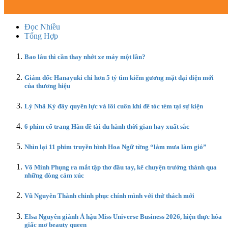
Đọc Nhiều
Tổng Hợp
Bao lâu thì cần thay nhớt xe máy một lần?
Giám đốc Hanayuki chi hơn 5 tỷ tìm kiếm gương mặt đại diện mới
của thương hiệu
Lý Nhã Kỳ đầy quyền lực và lôi cuốn khi để tóc tém tại sự kiện
6 phim cổ trang Hàn đề tài du hành thời gian hay xuất sắc
Nhìn lại 11 phim truyền hình Hoa Ngữ từng “làm mưa làm gió”
Võ Minh Phụng ra mắt tập thơ đầu tay, kể chuyện trưởng thành qua
những dòng cảm xúc
Vũ Nguyên Thành chinh phục chính mình với thử thách mới
Elsa Nguyễn giành Á hậu Miss Universe Business 2026, hiện thực hóa
giấc mơ beauty queen