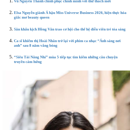
Vũ Nguyên Thành chinh phục chính mình với thử thách mới
Elsa Nguyễn giành Á hậu Miss Universe Business 2026, hiện thực hóa
giấc mơ beauty queen
Sân khấu kịch Hồng Vân trao cơ hội cho thế hệ diễn viên trẻ tỏa sáng
Ca sĩ khiếm thị Hoài Nhân trở lại với phim ca nhạc “Ánh sáng nơi
anh” sau 8 năm vắng bóng
“Siêu Tài Năng Nhí” mùa 5 tiếp tục tìm kiếm những câu chuyện
truyền cảm hứng