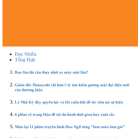
Đọc Nhiều
Tổng Hợp
Bao lâu thì cần thay nhớt xe máy một lần?
Giám đốc Hanayuki chi hơn 5 tỷ tìm kiếm gương mặt đại diện mới
của thương hiệu
Lý Nhã Kỳ đầy quyền lực và lôi cuốn khi để tóc tém tại sự kiện
6 phim cổ trang Hàn đề tài du hành thời gian hay xuất sắc
Nhìn lại 11 phim truyền hình Hoa Ngữ từng “làm mưa làm gió”