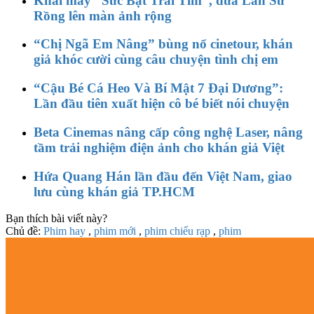
Khai máy “Sức Bật Trái Tim”, đưa Lân Sư
Rồng lên màn ảnh rộng
“Chị Ngã Em Nâng” bùng nổ cinetour, khán
giả khóc cười cùng câu chuyện tình chị em
“Cậu Bé Cá Heo Và Bí Mật 7 Đại Dương”:
Lần đầu tiên xuất hiện cô bé biết nói chuyện
Beta Cinemas nâng cấp công nghệ Laser, nâng
tầm trải nghiệm điện ảnh cho khán giả Việt
Hứa Quang Hán lần đầu đến Việt Nam, giao
lưu cùng khán giả TP.HCM
Bạn thích bài viết này?
Chủ đề:
Phim hay
,
phim mới
,
phim chiếu rạp
,
phim