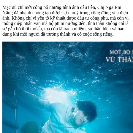
Mặc dù chỉ mới công bố những hình ảnh đầu tiên, Chị Ngã Em
Nâng đã nhanh chóng tạo được sự chú ý trong cộng đồng yêu điện
ảnh. Không chỉ vì yếu tố kỹ thuật được đầu tư công phu, mà còn vì
thông điệp nhân văn mà bộ phim hướng đến: tình thân không chỉ là
sự gắn bó thời thơ ấu, mà còn là trách nhiệm, sự thấu hiểu và bao
dung khi mỗi người đã trưởng thành và có cuộc sống riêng.