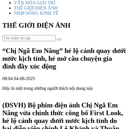
VĂN HÓA GIẢI TRÍ
THẾ GIỚI ĐIỆN ẢNH
NHỊP SỐNG KINH TẾ
THẾ GIỚI ĐIỆN ẢNH
“Chị Ngã Em Nâng” hé lộ cảnh quay dưới
nước kịch tính, hé mở câu chuyện gia
đình đầy xúc động
08:04 04-08-2025
Hãy là một trong những người thích nội dung này
(ĐSVH)
Bộ phim điện ảnh Chị Ngã Em
Nâng vừa chính thức công bố First Look,
hé lộ cảnh quay dưới nước kịch tính do
hai diễn viên chính Lê Khánh và Thuận