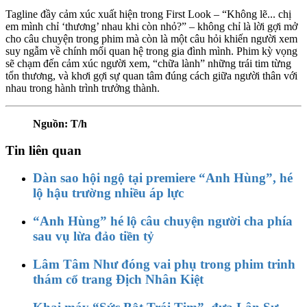
Tagline đầy cảm xúc xuất hiện trong First Look – “Không lẽ... chị
em mình chỉ ‘thương’ nhau khi còn nhỏ?” – không chỉ là lời gợi mở
cho câu chuyện trong phim mà còn là một câu hỏi khiến người xem
suy ngẫm về chính mối quan hệ trong gia đình mình. Phim kỳ vọng
sẽ chạm đến cảm xúc người xem, “chữa lành” những trái tim từng
tổn thương, và khơi gợi sự quan tâm đúng cách giữa người thân với
nhau trong hành trình trưởng thành.
Nguồn: T/h
Tin liên quan
Dàn sao hội ngộ tại premiere “Anh Hùng”, hé
lộ hậu trường nhiều áp lực
“Anh Hùng” hé lộ câu chuyện người cha phía
sau vụ lừa đảo tiền tỷ
Lâm Tâm Như đóng vai phụ trong phim trinh
thám cổ trang Địch Nhân Kiệt