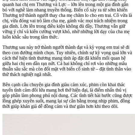
quanh hai chị em Thương và Lực – lớn lên trong một gia đình gắn
bó với nghề làm nhang truyền thống. Biến cố xảy ra từ sớm khiến
Thương trở thành người thay cha mẹ chăm lo cho em trai. Cô vừa là
chị, vừa đóng vai trò làm cha mẹ, gánh vác mọi trách nhiệm trong
gia đình. Lớn lên trong điều kiện không đủ đầy, Thương vẫn giữ
vững ý chí và kiên cường vượt khó, nhờ những lời dạy của cha mẹ
luôn khắc sâu trong tâm thức.
Thương sau này trở thành người thành đạt và kỳ vọng em trai sẽ đi
theo con đường mình chọn. Tuy nhiên, chính sự kỳ vọng quá lớn và
cách thể hiện tình thương mang tính áp đặt đã khiến mối quan hệ
giữa hai chị em dần rạn nứt. Cả hai không chỉ rơi vào những mâu
thuẫn sâu sắc mà còn đối mặt với biến cố sinh tử – đặt tình thân vào
thử thách nghiệt ngã nhất.
Bên cạnh câu chuyện gia đình giàu cảm xúc, phim còn khai thác
tuyến tình cảm đôi lứa mang hơi thở hiện đại, là điểm nhấn thú vị
góp phần làm phong phú nội dung. Các tình tiết hài hước cũng được
lồng ghép xuyên suốt, mang lại sự cân bằng trong nhịp phim, đồng
thời giúp khán giả dễ đồng cảm và thư giãn hơn khi theo dõi.