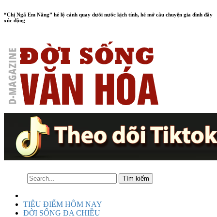
“Chị Ngã Em Nâng” hé lộ cảnh quay dưới nước kịch tính, hé mở câu chuyện gia đình đầy
xúc động
TIÊU ĐIỂM HÔM NAY
ĐỜI SỐNG ĐA CHIỀU