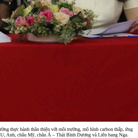
ường thực hành thân thiện với môi trường, mô hình carbon thấp, ứng
ến EU, Anh, châu Mỹ, châu Á – Thái Bình Dương và Liên bang Nga.