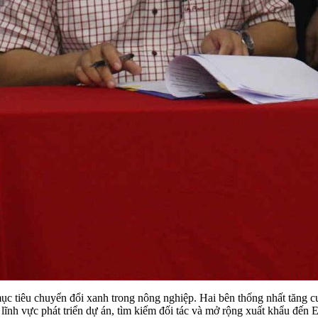
c tiêu chuyển đổi xanh trong nông nghiệp. Hai bên thống nhất tăng c
 lĩnh vực phát triển dự án, tìm kiếm đối tác và mở rộng xuất khẩu đ