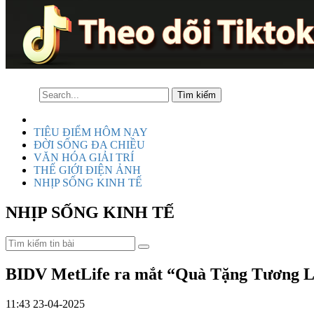
TIÊU ĐIỂM HÔM NAY
ĐỜI SỐNG ĐA CHIỀU
VĂN HÓA GIẢI TRÍ
THẾ GIỚI ĐIỆN ẢNH
NHỊP SỐNG KINH TẾ
NHỊP SỐNG KINH TẾ
BIDV MetLife ra mắt “Quà Tặng Tương Lai
11:43 23-04-2025