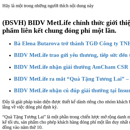
Hãy là một trong những người thích nội dung này
(ĐSVH)
BIDV MetLife chính thức giới th
phẩm liên kết chung đóng phí một lần.
Bà Elena Butarova trở thành TGĐ Công ty TN
BIDV MetLife trao gửi yêu thương, tiếp sức đế
BIDV MetLife nhận giải thưởng AmCham CSR lần
BIDV MetLife ra mắt “Quà Tặng Tương Lai” – b
BIDV MetLife nhận cú đúp giải thưởng tại Insu
Đây là giải pháp toàn diện được thiết kế dành riêng cho nhóm khách 
lắng về việc đóng phí định kỳ.
“Quà Tặng Tương Lai” là một phần trong chiến lược mở rộng danh m
kế tối ưu, sản phẩm cho phép khách hàng đóng phí một lần duy nhất n
đồng vào năm thứ 10.