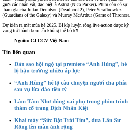
giữa các nhân vật, đặc biệt là Astrid (Nico Parker). Phim còn có sự
tham gia của Julian Dennison (Deadpool 2), Peter Serafinowicz
(Guardians of the Galaxy) và Murray McArthur (Game of Thrones).
Dự kiến ra mắt mùa hè 2025, Bí kíp luyện rồng live-action được kỳ
vọng trở thành bom tấn không thể bỏ lỡ!
Nguồn: CJ CGV Việt Nam
Tin liên quan
Dàn sao hội ngộ tại premiere “Anh Hùng”, hé
lộ hậu trường nhiều áp lực
“Anh Hùng” hé lộ câu chuyện người cha phía
sau vụ lừa đảo tiền tỷ
Lâm Tâm Như đóng vai phụ trong phim trinh
thám cổ trang Địch Nhân Kiệt
Khai máy “Sức Bật Trái Tim”, đưa Lân Sư
Rồng lên màn ảnh rộng