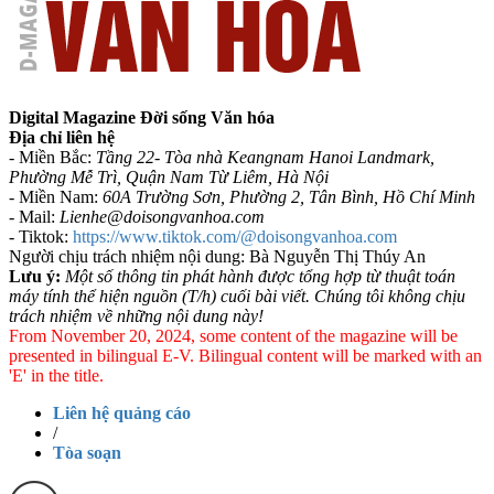
Digital Magazine Đời sống Văn hóa
Địa chỉ liên hệ
- Miền Bắc:
Tầng 22- Tòa nhà Keangnam Hanoi Landmark,
Phường Mễ Trì, Quận Nam Từ Liêm, Hà Nội
- Miền Nam:
60A Trường Sơn, Phường 2, Tân Bình, Hồ Chí Minh
-
Mail:
Lienhe@doisongvanhoa.com
-
Tiktok:
https://www.tiktok.com/@doisongvanhoa.com
Người chịu trách nhiệm nội dung: Bà Nguyễn Thị Thúy An
Lưu ý:
Một số thông tin phát hành được tổng hợp từ thuật toán
máy tính thể hiện nguồn (T/h) cuối bài viết. Chúng tôi không chịu
trách nhiệm về những nội dung này!
From November 20, 2024, some content of the magazine will be
presented in bilingual E-V. Bilingual content will be marked with an
'E' in the title.
Liên hệ quảng cáo
/
Tòa soạn