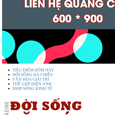
TIÊU ĐIỂM HÔM NAY
ĐỜI SỐNG ĐA CHIỀU
VĂN HÓA GIẢI TRÍ
THẾ GIỚI ĐIỆN ẢNH
NHỊP SỐNG KINH TẾ