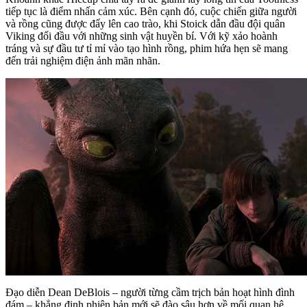
tiếp tục là điểm nhấn cảm xúc. Bên cạnh đó, cuộc chiến giữa người
và rồng cũng được đẩy lên cao trào, khi Stoick dẫn đầu đội quân
Viking đối đầu với những sinh vật huyền bí. Với kỹ xảo hoành
tráng và sự đầu tư tỉ mỉ vào tạo hình rồng, phim hứa hẹn sẽ mang
đến trải nghiệm điện ảnh mãn nhãn.
Đạo diễn Dean DeBlois – người từng cầm trịch bản hoạt hình đình
đám – khẳng định phiên bản mới sẽ đào sâu hơn về mối quan hệ