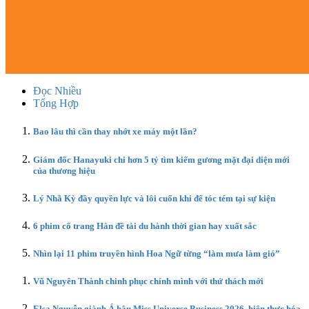
Đọc Nhiều
Tổng Hợp
Bao lâu thì cần thay nhớt xe máy một lần?
Giám đốc Hanayuki chi hơn 5 tỷ tìm kiếm gương mặt đại diện mới
của thương hiệu
Lý Nhã Kỳ đầy quyền lực và lôi cuốn khi để tóc tém tại sự kiện
6 phim cổ trang Hàn đề tài du hành thời gian hay xuất sắc
Nhìn lại 11 phim truyền hình Hoa Ngữ từng “làm mưa làm gió”
Vũ Nguyên Thành chinh phục chính mình với thử thách mới
Elsa Nguyễn giành Á hậu Miss Universe Business 2026, hiện thực hóa