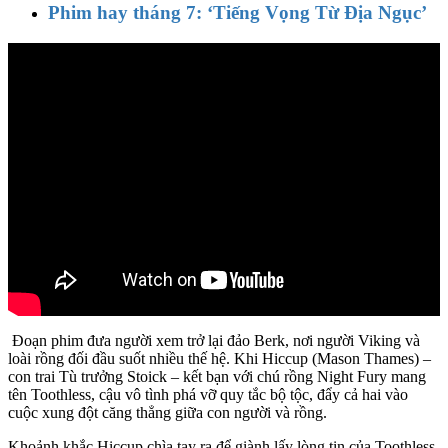
Phim hay tháng 7: ‘Tiếng Vọng Từ Địa Ngục’
Đoạn phim đưa người xem trở lại đảo Berk, nơi người Viking và
loài rồng đối đầu suốt nhiều thế hệ. Khi Hiccup (Mason Thames) –
con trai Tù trưởng Stoick – kết bạn với chú rồng Night Fury mang
tên Toothless, cậu vô tình phá vỡ quy tắc bộ tộc, đẩy cả hai vào
cuộc xung đột căng thẳng giữa con người và rồng.
Khoảnh khắc Hiccup chìa tay ra để giành lấy lòng tin của Toothless