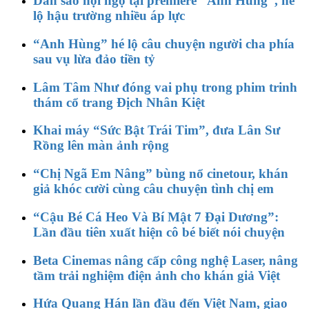
Dàn sao hội ngộ tại premiere “Anh Hùng”, hé
lộ hậu trường nhiều áp lực
“Anh Hùng” hé lộ câu chuyện người cha phía
sau vụ lừa đảo tiền tỷ
Lâm Tâm Như đóng vai phụ trong phim trinh
thám cổ trang Địch Nhân Kiệt
Khai máy “Sức Bật Trái Tim”, đưa Lân Sư
Rồng lên màn ảnh rộng
“Chị Ngã Em Nâng” bùng nổ cinetour, khán
giả khóc cười cùng câu chuyện tình chị em
“Cậu Bé Cá Heo Và Bí Mật 7 Đại Dương”:
Lần đầu tiên xuất hiện cô bé biết nói chuyện
Beta Cinemas nâng cấp công nghệ Laser, nâng
tầm trải nghiệm điện ảnh cho khán giả Việt
Hứa Quang Hán lần đầu đến Việt Nam, giao