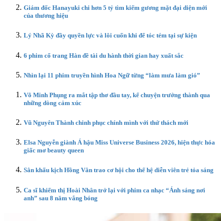
Giám đốc Hanayuki chi hơn 5 tỷ tìm kiếm gương mặt đại diện mới
của thương hiệu
Lý Nhã Kỳ đầy quyền lực và lôi cuốn khi để tóc tém tại sự kiện
6 phim cổ trang Hàn đề tài du hành thời gian hay xuất sắc
Nhìn lại 11 phim truyền hình Hoa Ngữ từng “làm mưa làm gió”
Võ Minh Phụng ra mắt tập thơ đầu tay, kể chuyện trưởng thành qua
những dòng cảm xúc
Vũ Nguyên Thành chinh phục chính mình với thử thách mới
Elsa Nguyễn giành Á hậu Miss Universe Business 2026, hiện thực hóa
giấc mơ beauty queen
Sân khấu kịch Hồng Vân trao cơ hội cho thế hệ diễn viên trẻ tỏa sáng
Ca sĩ khiếm thị Hoài Nhân trở lại với phim ca nhạc “Ánh sáng nơi
anh” sau 8 năm vắng bóng