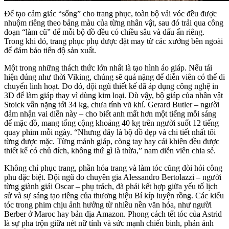
Để tạo cảm giác “sống” cho trang phục, toàn bộ vải vóc đều được
nhuộm riêng theo bảng màu của từng nhân vật, sau đó trải qua công
đoạn “làm cũ” để mỗi bộ đồ đều có chiều sâu và dấu ấn riêng.
Trong khi đó, trang phục phụ được đặt may từ các xưởng bên ngoài
để đảm bảo tiến độ sản xuất.
Một trong những thách thức lớn nhất là tạo hình áo giáp. Nếu tái
hiện đúng như thời Viking, chúng sẽ quá nặng để diễn viên có thể di
chuyển linh hoạt. Do đó, đội ngũ thiết kế đã áp dụng công nghệ in
3D để làm giáp thay vì dùng kim loại. Dù vậy, bộ giáp của nhân vật
Stoick vẫn nặng tới 34 kg, chưa tính vũ khí. Gerard Butler – người
đảm nhận vai diễn này – cho biết anh mất hơn một tiếng mỗi sáng
để mặc đồ, mang tổng cộng khoảng 40 kg trên người suốt 12 tiếng
quay phim mỗi ngày. “Nhưng đây là bộ đồ đẹp và chi tiết nhất tôi
từng được mặc. Từng mảnh giáp, còng tay hay cái khiên đều được
thiết kế có chủ đích, không thứ gì là thừa,” nam diễn viên chia sẻ.
Không chỉ phục trang, phần hóa trang và làm tóc cũng đòi hỏi công
phu đặc biệt. Đội ngũ do chuyên gia Alessandro Bertolazzi – người
từng giành giải Oscar – phụ trách, đã phải kết hợp giữa yếu tố lịch
sử và sự sáng tạo riêng của thương hiệu Bí kíp luyện rồng. Các kiểu
tóc trong phim chịu ảnh hưởng từ nhiều nền văn hóa, như người
Berber ở Maroc hay bản địa Amazon. Phong cách tết tóc của Astrid
là sự pha trộn giữa nét nữ tính và sức mạnh chiến binh, phản ánh