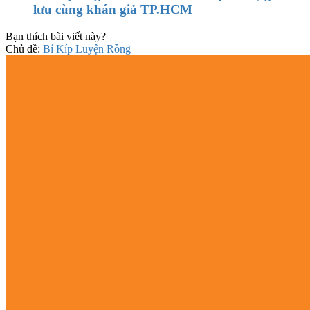
lưu cùng khán giả TP.HCM
Bạn thích bài viết này?
Chủ đề:
Bí Kíp Luyện Rồng