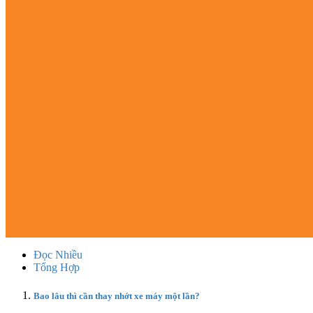
Đọc Nhiều
Tổng Hợp
Bao lâu thì cần thay nhớt xe máy một lần?