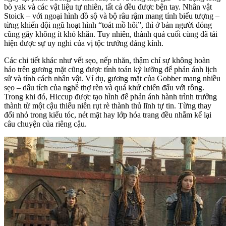
bò yak và các vật liệu tự nhiên, tất cả đều được bện tay. Nhân vật
Stoick – với ngoại hình đồ sộ và bộ râu rậm mang tính biểu tượng –
từng khiến đội ngũ hoạt hình “toát mồ hôi”, thì ở bản người đóng
cũng gây không ít khó khăn. Tuy nhiên, thành quả cuối cùng đã tái
hiện được sự uy nghi của vị tộc trưởng đáng kính.
Các chi tiết khác như vết sẹo, nếp nhăn, thậm chí sự không hoàn
hảo trên gương mặt cũng được tính toán kỹ lưỡng để phản ánh lịch
sử và tính cách nhân vật. Ví dụ, gương mặt của Gobber mang nhiều
sẹo – dấu tích của nghề thợ rèn và quá khứ chiến đấu với rồng.
Trong khi đó, Hiccup được tạo hình để phản ánh hành trình trưởng
thành từ một cậu thiếu niên rụt rè thành thủ lĩnh tự tin. Từng thay
đổi nhỏ trong kiểu tóc, nét mặt hay lớp hóa trang đều nhằm kể lại
câu chuyện của riêng cậu.