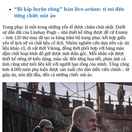
“Bí kíp luyện rồng” bản live-action: tỉ mỉ đến
từng chiếc nút áo
Trang phục là một trong những yếu tố được chăm chút nhất. Dưới
sự dẫn dắt của Lindsay Pugh – nhà thiết kế từng được đề cử Emmy
– hơn 120 thợ may đã tạo ra hàng trăm bộ trang phục kết hợp giữa
yếu tố lịch sử và chất liệu cổ tích. Nhóm nghiên cứu dựa trên các tài
liệu khảo cổ, di vật thời Viking, đồng thời phối hợp với bảng màu
đậm chất hoạt hình để giữ được tinh thần gốc. Mỗi nhân vật được
thiết kế riêng từ kiểu dáng, màu sắc đến từng họa tiết, phản ánh cá
tính cũng như mối liên kết với người bạn rồng của mình. Tổng cộng
hơn 4.000 món phụ kiện được sản xuất cho dàn diễn viên chính – từ
giày da, nón đội đầu, đến cả những chiếc nút áo.