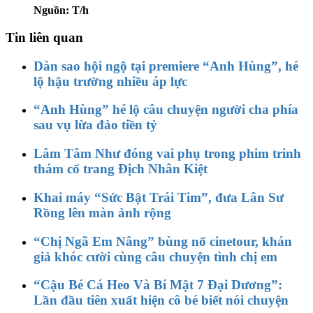
Nguồn: T/h
Tin liên quan
Dàn sao hội ngộ tại premiere “Anh Hùng”, hé
lộ hậu trường nhiều áp lực
“Anh Hùng” hé lộ câu chuyện người cha phía
sau vụ lừa đảo tiền tỷ
Lâm Tâm Như đóng vai phụ trong phim trinh
thám cổ trang Địch Nhân Kiệt
Khai máy “Sức Bật Trái Tim”, đưa Lân Sư
Rồng lên màn ảnh rộng
“Chị Ngã Em Nâng” bùng nổ cinetour, khán
giả khóc cười cùng câu chuyện tình chị em
“Cậu Bé Cá Heo Và Bí Mật 7 Đại Dương”:
Lần đầu tiên xuất hiện cô bé biết nói chuyện