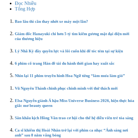
Đọc Nhiều
Tổng Hợp
Bao lâu thì cần thay nhớt xe máy một lần?
Giám đốc Hanayuki chi hơn 5 tỷ tìm kiếm gương mặt đại diện mới
của thương hiệu
Lý Nhã Kỳ đầy quyền lực và lôi cuốn khi để tóc tém tại sự kiện
6 phim cổ trang Hàn đề tài du hành thời gian hay xuất sắc
Nhìn lại 11 phim truyền hình Hoa Ngữ từng “làm mưa làm gió”
Vũ Nguyên Thành chinh phục chính mình với thử thách mới
Elsa Nguyễn giành Á hậu Miss Universe Business 2026, hiện thực hóa
giấc mơ beauty queen
Sân khấu kịch Hồng Vân trao cơ hội cho thế hệ diễn viên trẻ tỏa sáng
Ca sĩ khiếm thị Hoài Nhân trở lại với phim ca nhạc “Ánh sáng nơi
anh” sau 8 năm vắng bóng