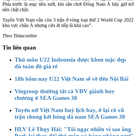
Phía trước là mục tiêu mới, khi sân chơi Đông Nam Á bây giờ trở
nên chật chội.
Tuyển Việt Nam vẫn còn 3 trận ở vòng loại thứ 2 World Cup 2022
khu vực châu Á nhưng cửa đi tiếp là khá cao”.
Theo Tintuconline
Tin liên quan
Thủ môn U22 Indonesia được khen mặc đẹp
dù toàn đồ giá rẻ
18h hôm nay U22 Việt Nam sẽ về đến Nội Bài
Vingroup thưởng tất cả VĐV giành huy
chương ở SEA Games 30
Tuyển nữ Việt Nam huỷ lịch bay, ở lại cổ vũ
trận chung kết bóng đá nam SEA Games 30
HLV Lê Thụy Hải: "Tôi ngạc nhiên vì sao ông
Park lại thay đổi thủ môn và hàng phòng ngự"