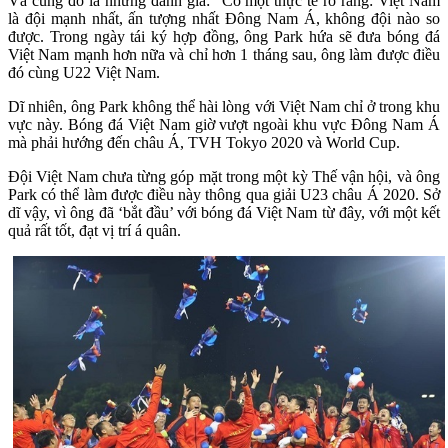
Và cùng đó là những đánh giá: “Có một thực tế rõ ràng: Việt Nam
là đội mạnh nhất, ấn tượng nhất Đông Nam Á, không đội nào so
được. Trong ngày tái ký hợp đồng, ông Park hứa sẽ đưa bóng đá
Việt Nam mạnh hơn nữa và chỉ hơn 1 tháng sau, ông làm được điều
đó cùng U22 Việt Nam.
Dĩ nhiên, ông Park không thể hài lòng với Việt Nam chỉ ở trong khu
vực này. Bóng đá Việt Nam giờ vượt ngoài khu vực Đông Nam Á
mà phải hướng đến châu Á, TVH Tokyo 2020 và World Cup.
Đội Việt Nam chưa từng góp mặt trong một kỳ Thế vận hội, và ông
Park có thể làm được điều này thông qua giải U23 châu Á 2020. Sở
dĩ vậy, vì ông đã ‘bắt đầu’ với bóng đá Việt Nam từ đây, với một kết
quả rất tốt, đạt vị trí á quân.