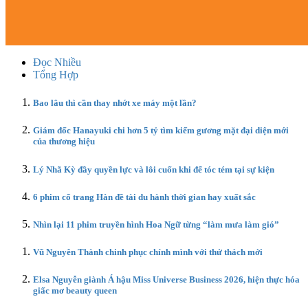
Đọc Nhiều
Tổng Hợp
Bao lâu thì cần thay nhớt xe máy một lần?
Giám đốc Hanayuki chi hơn 5 tỷ tìm kiếm gương mặt đại diện mới
của thương hiệu
Lý Nhã Kỳ đầy quyền lực và lôi cuốn khi để tóc tém tại sự kiện
6 phim cổ trang Hàn đề tài du hành thời gian hay xuất sắc
Nhìn lại 11 phim truyền hình Hoa Ngữ từng “làm mưa làm gió”
Vũ Nguyên Thành chinh phục chính mình với thử thách mới
Elsa Nguyễn giành Á hậu Miss Universe Business 2026, hiện thực hóa
giấc mơ beauty queen