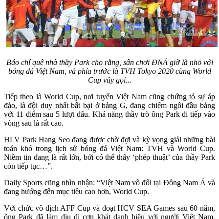
Báo chí quê nhà thầy Park cho rằng, sân chơi ĐNÁ giờ là nhỏ với
bóng đá Việt Nam, và phía trước là TVH Tokyo 2020 cùng World
Cup vẫy gọi...
Tiếp theo là World Cup, nơi tuyển Việt Nam cũng chứng tỏ sự áp
đảo, là đội duy nhất bất bại ở bảng G, đang chiếm ngôi đầu bảng
với 11 điểm sau 5 lượt đấu. Khả năng thầy trò ông Park đi tiếp vào
vòng sau là rất cao.
HLV Park Hang Seo đang được chờ đợi và kỳ vọng giải những bài
toán khó trong lịch sử bóng đá Việt Nam: TVH và World Cup.
Niềm tin đang là rất lớn, bởi có thể thấy ‘phép thuật’ của thầy Park
còn tiếp tục…”.
Daily Sports cũng nhìn nhận: “Việt Nam vô đối tại Đông Nam Á và
đang hướng đến mục tiêu cao hơn, World Cup.
Với chức vô địch AFF Cup và đoạt HCV SEA Games sau 60 năm,
ông Park đã làm dịu đi cơn khát danh hiệu với người Việt Nam.