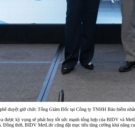
nh phê duyệt giữ chức Tổng Giám Đốc tại Công ty TNHH Bảo hiểm nhâ
ova được kỳ vọng sẽ phát huy tốt sức mạnh tổng hợp của BIDV và Me
am. Đồng thời, BIDV MetLife cũng đặt mục tiêu tăng cường khả năng 