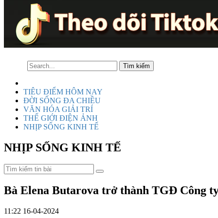
TIÊU ĐIỂM HÔM NAY
ĐỜI SỐNG ĐA CHIỀU
VĂN HÓA GIẢI TRÍ
THẾ GIỚI ĐIỆN ẢNH
NHỊP SỐNG KINH TẾ
NHỊP SỐNG KINH TẾ
Bà Elena Butarova trở thành TGĐ Công 
11:22 16-04-2024