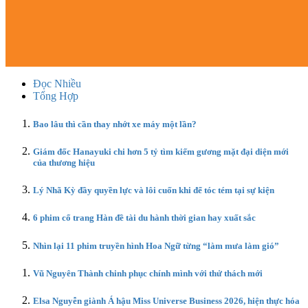
Đọc Nhiều
Tổng Hợp
Bao lâu thì cần thay nhớt xe máy một lần?
Giám đốc Hanayuki chi hơn 5 tỷ tìm kiếm gương mặt đại diện mới
của thương hiệu
Lý Nhã Kỳ đầy quyền lực và lôi cuốn khi để tóc tém tại sự kiện
6 phim cổ trang Hàn đề tài du hành thời gian hay xuất sắc
Nhìn lại 11 phim truyền hình Hoa Ngữ từng “làm mưa làm gió”
Vũ Nguyên Thành chinh phục chính mình với thử thách mới
Elsa Nguyễn giành Á hậu Miss Universe Business 2026, hiện thực hóa