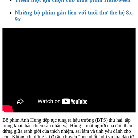
Những bộ phim gắn liền với tuổi thơ thế hệ 8x,
9x
Bộ phim Anh Hùng tiếp tục tung ra hậu trường (BTS) thứ hai, tập
trung khai thác chiều sâu nhân vật Hùng – một người cha đơn thân
đứng giữa ranh giới của trách nhiệm, sai lầm và tình yêu dành cho
con. Không chỉ dừng lại ở câu chuyện “bóc phốt” phi vụ lừa đảo từ