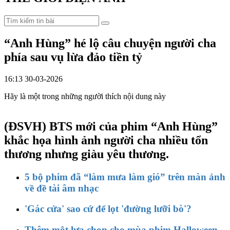
“Anh Hùng” hé lộ câu chuyện người cha
phía sau vụ lừa đảo tiền tỷ
16:13 30-03-2026
Hãy là một trong những người thích nội dung này
(ĐSVH)
BTS mới của phim “Anh Hùng”
khắc họa hình ảnh người cha nhiều tổn
thương nhưng giàu yêu thương.
5 bộ phim đã “làm mưa làm gió” trên màn ảnh
về đề tài âm nhạc
'Gác cửa' sao cứ để lọt 'đường lưỡi bò'?
Thêm một lựa chọn cho mùa phim Halloween