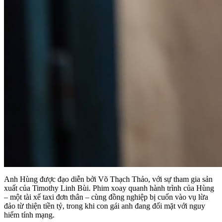
Anh Hùng được đạo diễn bởi Võ Thạch Thảo, với sự tham gia sản
xuất của Timothy Linh Bùi. Phim xoay quanh hành trình của Hùng
– một tài xế taxi đơn thân – cùng đồng nghiệp bị cuốn vào vụ lừa
đảo từ thiện tiền tỷ, trong khi con gái anh đang đối mặt với nguy
hiểm tính mạng.