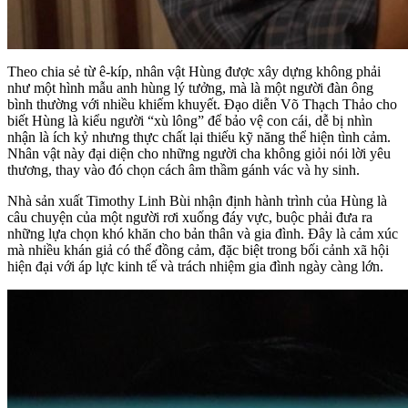
Theo chia sẻ từ ê-kíp, nhân vật Hùng được xây dựng không phải
như một hình mẫu anh hùng lý tưởng, mà là một người đàn ông
bình thường với nhiều khiếm khuyết. Đạo diễn Võ Thạch Thảo cho
biết Hùng là kiểu người “xù lông” để bảo vệ con cái, dễ bị nhìn
nhận là ích kỷ nhưng thực chất lại thiếu kỹ năng thể hiện tình cảm.
Nhân vật này đại diện cho những người cha không giỏi nói lời yêu
thương, thay vào đó chọn cách âm thầm gánh vác và hy sinh.
Nhà sản xuất Timothy Linh Bùi nhận định hành trình của Hùng là
câu chuyện của một người rơi xuống đáy vực, buộc phải đưa ra
những lựa chọn khó khăn cho bản thân và gia đình. Đây là cảm xúc
mà nhiều khán giả có thể đồng cảm, đặc biệt trong bối cảnh xã hội
hiện đại với áp lực kinh tế và trách nhiệm gia đình ngày càng lớn.