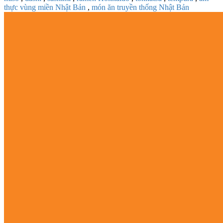
thực vùng miền Nhật Bản
,
món ăn truyền thống Nhật Bản