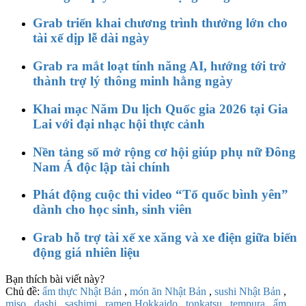
Grab triển khai chương trình thưởng lớn cho
tài xế dịp lễ dài ngày
Grab ra mắt loạt tính năng AI, hướng tới trở
thành trợ lý thông minh hằng ngày
Khai mạc Năm Du lịch Quốc gia 2026 tại Gia
Lai với đại nhạc hội thực cảnh
Nền tảng số mở rộng cơ hội giúp phụ nữ Đông
Nam Á độc lập tài chính
Phát động cuộc thi video “Tổ quốc bình yên”
dành cho học sinh, sinh viên
Grab hỗ trợ tài xế xe xăng và xe điện giữa biến
động giá nhiên liệu
Bạn thích bài viết này?
Chủ đề:
ẩm thực Nhật Bản
,
món ăn Nhật Bản
,
sushi Nhật Bản
,
miso
,
dashi
,
sashimi
,
ramen Hokkaido
,
tonkatsu
,
tempura
,
ẩm