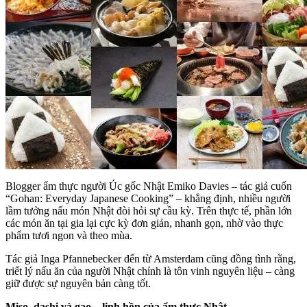
Blogger ẩm thực người Úc gốc Nhật Emiko Davies – tác giả cuốn
“Gohan: Everyday Japanese Cooking” – khẳng định, nhiều người
lầm tưởng nấu món Nhật đòi hỏi sự cầu kỳ. Trên thực tế, phần lớn
các món ăn tại gia lại cực kỳ đơn giản, nhanh gọn, nhờ vào thực
phẩm tươi ngon và theo mùa.
Tác giả Inga Pfannebecker đến từ Amsterdam cũng đồng tình rằng,
triết lý nấu ăn của người Nhật chính là tôn vinh nguyên liệu – càng
giữ được sự nguyên bản càng tốt.
Miso, dashi và gạo – linh hồn của ẩm thực Nhật