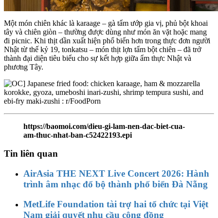
Một món chiên khác là karaage – gà tẩm ướp gia vị, phủ bột khoai
tây và chiên giòn – thường được dùng như món ăn vặt hoặc mang
đi picnic. Khi thịt dần xuất hiện phổ biến hơn trong thực đơn người
Nhật từ thế kỷ 19, tonkatsu – món thịt lợn tẩm bột chiên – đã trở
thành đại diện tiêu biểu cho sự kết hợp giữa ẩm thực Nhật và
phương Tây.
https://baomoi.com/dieu-gi-lam-nen-dac-biet-cua-
am-thuc-nhat-ban-c52422193.epi
Tin liên quan
AirAsia THE NEXT Live Concert 2026: Hành
trình âm nhạc đổ bộ thành phố biển Đà Nẵng
MetLife Foundation tài trợ hai tổ chức tại Việt
Nam giải quyết nhu cầu cộng đồng