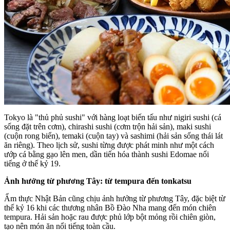
Tokyo là "thủ phủ sushi" với hàng loạt biến tấu như nigiri sushi (cá
sống đặt trên cơm), chirashi sushi (cơm trộn hải sản), maki sushi
(cuộn rong biển), temaki (cuộn tay) và sashimi (hải sản sống thái lát
ăn riêng). Theo lịch sử, sushi từng được phát minh như một cách
ướp cá bằng gạo lên men, dần tiến hóa thành sushi Edomae nổi
tiếng ở thế kỷ 19.
Ảnh hưởng từ phương Tây: từ tempura đến tonkatsu
Ẩm thực Nhật Bản cũng chịu ảnh hưởng từ phương Tây, đặc biệt từ
thế kỷ 16 khi các thương nhân Bồ Đào Nha mang đến món chiên
tempura. Hải sản hoặc rau được phủ lớp bột mỏng rồi chiên giòn,
tạo nên món ăn nổi tiếng toàn cầu.