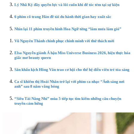
Lý Nhã Kỳ đầy quyền lực và lôi cuốn khi để tóc tém tại sự kiện
6 phim cổ trang Hàn đề tài du hành thời gian hay xuất sắc
Nhìn lại 11 phim truyền hình Hoa Ngữ từng “làm mưa làm gió”
Vũ Nguyên Thành chinh phục chính mình với thử thách mới
Elsa Nguyễn giành Á hậu Miss Universe Business 2026, hiện thực hóa
giấc mơ beauty queen
Sân khấu kịch Hồng Vân trao cơ hội cho thế hệ diễn viên trẻ tỏa sáng
Ca sĩ khiếm thị Hoài Nhân trở lại với phim ca nhạc “Ánh sáng nơi
anh” sau 8 năm vắng bóng
“Siêu Tài Năng Nhí” mùa 5 tiếp tục tìm kiếm những câu chuyện
truyền cảm hứng