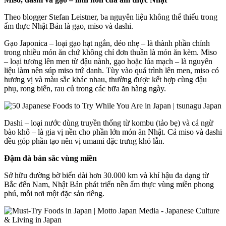
Theo blogger Stefan Leistner, ba nguyên liệu không thể thiếu trong
ẩm thực Nhật Bản là gạo, miso và dashi.
Gạo Japonica – loại gạo hạt ngắn, dẻo nhẹ – là thành phần chính
trong nhiều món ăn chứ không chỉ đơn thuần là món ăn kèm. Miso
– loại tương lên men từ đậu nành, gạo hoặc lúa mạch – là nguyên
liệu làm nên súp miso trứ danh. Tùy vào quá trình lên men, miso có
hương vị và màu sắc khác nhau, thường được kết hợp cùng đậu
phụ, rong biển, rau củ trong các bữa ăn hàng ngày.
Dashi – loại nước dùng truyền thống từ kombu (tảo bẹ) và cá ngừ
bào khô – là gia vị nền cho phần lớn món ăn Nhật. Cả miso và dashi
đều góp phần tạo nên vị umami đặc trưng khó lẫn.
Đậm đà bản sắc vùng miền
Sở hữu đường bờ biển dài hơn 30.000 km và khí hậu đa dạng từ
Bắc đến Nam, Nhật Bản phát triển nền ẩm thực vùng miền phong
phú, mỗi nơi một đặc sản riêng.