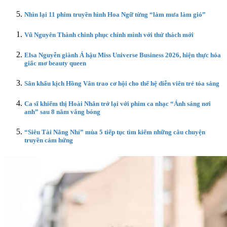
Nhìn lại 11 phim truyền hình Hoa Ngữ từng “làm mưa làm gió”
Vũ Nguyên Thành chinh phục chính mình với thử thách mới
Elsa Nguyễn giành Á hậu Miss Universe Business 2026, hiện thực hóa
giấc mơ beauty queen
Sân khấu kịch Hồng Vân trao cơ hội cho thế hệ diễn viên trẻ tỏa sáng
Ca sĩ khiếm thị Hoài Nhân trở lại với phim ca nhạc “Ánh sáng nơi
anh” sau 8 năm vắng bóng
“Siêu Tài Năng Nhí” mùa 5 tiếp tục tìm kiếm những câu chuyện
truyền cảm hứng