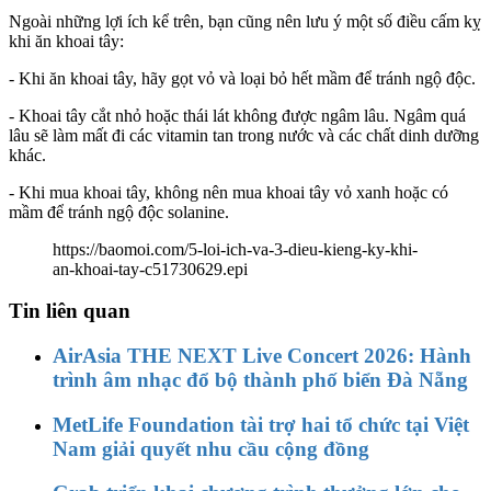
Ngoài những lợi ích kể trên, bạn cũng nên lưu ý một số điều cấm kỵ
khi ăn khoai tây:
- Khi ăn khoai tây, hãy gọt vỏ và loại bỏ hết mầm để tránh ngộ độc.
- Khoai tây cắt nhỏ hoặc thái lát không được ngâm lâu. Ngâm quá
lâu sẽ làm mất đi các vitamin tan trong nước và các chất dinh dưỡng
khác.
- Khi mua khoai tây, không nên mua khoai tây vỏ xanh hoặc có
mầm để tránh ngộ độc solanine.
https://baomoi.com/5-loi-ich-va-3-dieu-kieng-ky-khi-
an-khoai-tay-c51730629.epi
Tin liên quan
AirAsia THE NEXT Live Concert 2026: Hành
trình âm nhạc đổ bộ thành phố biển Đà Nẵng
MetLife Foundation tài trợ hai tổ chức tại Việt
Nam giải quyết nhu cầu cộng đồng