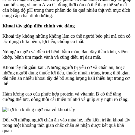
bạn bổ sung vitamin A và C, đồng thời còn có thể thay thế sự mất
cân bằng độ pH trong thực phẩm do ăn quá nhiều thịt với mục đích
cung cấp chất dinh dưỡng.
Khoai tây
giúp
điều chỉnh vóc dáng
Khoai tây không những không làm cơ thể người béo phì mà còn có
tác dụng chữa bệnh, lợi tiểu, chống co thắt.
Nó ngăn ngừa và điều trị bệnh bầm máu, đau dây thần kinh, viêm
khớp, bệnh tim mạch vành và cũng điều trị đau mắt.
Khoai tây rất giàu kali. Những người bị yếu cơ và chán ăn, hoặc
những người dùng thuốc lợi tiểu, thuốc nhuận tràng trong thời gian
dài nên ăn nhiều khoai tây để bổ sung lượng kali thiếu hụt trong cơ
thể.
Hàm lượng cao của phức hợp protein và vitamin B có thể tăng
cường thể lực, đồng thời cải thiện trí nhớ và giúp suy nghĩ rõ ràng.
Đối với những người chán ăn vào mùa hè, nếu kiên trì ăn khoai tây
trong một khoảng thời gian chắc chắn sẽ nhận được kết quả khả
quan.