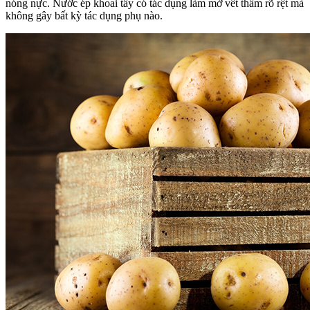
nóng nực. Nước ép khoai tây có tác dụng làm mờ vết thâm rõ rệt mà
không gây bất kỳ tác dụng phụ nào.