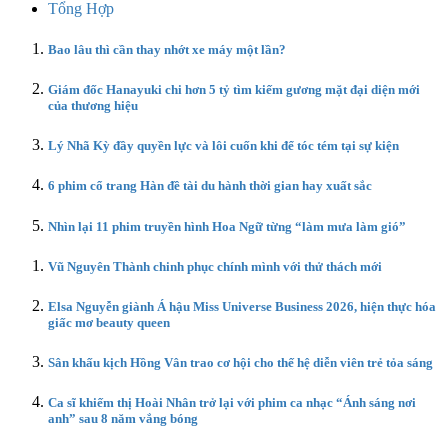
Tổng Hợp
Bao lâu thì cần thay nhớt xe máy một lần?
Giám đốc Hanayuki chi hơn 5 tỷ tìm kiếm gương mặt đại diện mới
của thương hiệu
Lý Nhã Kỳ đầy quyền lực và lôi cuốn khi để tóc tém tại sự kiện
6 phim cổ trang Hàn đề tài du hành thời gian hay xuất sắc
Nhìn lại 11 phim truyền hình Hoa Ngữ từng “làm mưa làm gió”
Vũ Nguyên Thành chinh phục chính mình với thử thách mới
Elsa Nguyễn giành Á hậu Miss Universe Business 2026, hiện thực hóa
giấc mơ beauty queen
Sân khấu kịch Hồng Vân trao cơ hội cho thế hệ diễn viên trẻ tỏa sáng
Ca sĩ khiếm thị Hoài Nhân trở lại với phim ca nhạc “Ánh sáng nơi
anh” sau 8 năm vắng bóng