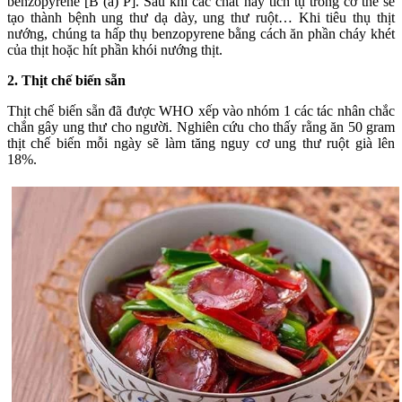
benzopyrene [B (a) P]. Sau khi các chất này tích tụ trong cơ thể sẽ
tạo thành bệnh ung thư dạ dày, ung thư ruột… Khi tiêu thụ thịt
nướng, chúng ta hấp thụ benzopyrene bằng cách ăn phần cháy khét
của thịt hoặc hít phần khói nướng thịt.
2. Thịt chế biến sẵn
Thịt chế biến sẵn đã được WHO xếp vào nhóm 1 các tác nhân chắc
chắn gây ung thư cho người. Nghiên cứu cho thấy rằng ăn 50 gram
thịt chế biến mỗi ngày sẽ làm tăng nguy cơ ung thư ruột già lên
18%.