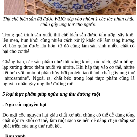
Thịt chế biến sẵn đã được WHO xếp vào nhóm 1 các tác nhân chắc
chắn gây ung thư cho người.
Trong quá trình sản xuất, thịt chế biến sẵn được tẩm ướp, sấy khô,
lên men, hun khói cùng nhiều cách xử lý khác để làm tăng hương
vị, bảo quản được lâu hơn, từ đó cũng làm sản sinh nhiều chất có
hại cho cơ thể.
Chẳng hạn, các sản phẩm như thịt xông khói, xúc xích, giăm bông,
lạp xưởng được thêm muối và nitrite. Khi hấp thụ vào cơ thể, nitrite
kết hợp với amin bị phân hủy bởi protein tạo thành chất gây ung thư
"nitrosamine". Ngoài ra, chất béo trong loại thực phẩm cũng là
nguyên nhân gây ung thư đường ruột.
5 loại thực phẩm giúp ngừa ung thư đường ruột
- Ngũ cốc nguyên hạt
Do ngũ cốc nguyên hạt giàu chất xơ nên chúng có thể dễ dàng tống
chất độc ra khỏi cơ thể, làm ruột sạch sẽ nên dễ dàng chặn đứng sự
phát triển của ung thư ruột kết.
- Rau xanh