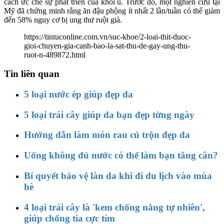
cách ức chế sự phát triển của khối u. Trước đó, một nghiên cứu tại
Mỹ đã chứng minh rằng ăn đậu phộng ít nhất 2 lần/tuần có thể giảm
đến 58% nguy cơ bị ung thư ruột già.
https://tintuconline.com.vn/suc-khoe/2-loai-thit-duoc-
gioi-chuyen-gia-canh-bao-la-sat-thu-de-gay-ung-thu-
ruot-n-489872.html
Tin liên quan
5 loại nước ép giúp đẹp da
5 loại trái cây giúp da bạn đẹp từng ngày
Hướng dẫn làm món rau củ trộn đẹp da
Uống không đủ nước có thể làm bạn tăng cân?
Bí quyết bảo vệ làn da khi đi du lịch vào mùa
hè
4 loại trái cây là 'kem chống nắng tự nhiên',
giúp chống tia cực tím