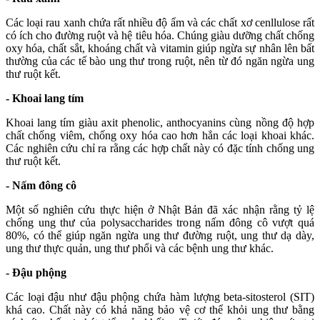
Các loại rau xanh chứa rất nhiều độ ẩm và các chất xơ cenllulose rất
có ích cho đường ruột và hệ tiêu hóa. Chúng giàu dưỡng chất chống
oxy hóa, chất sắt, khoáng chất và vitamin giúp ngừa sự nhân lên bất
thường của các tế bào ung thư trong ruột, nên từ đó ngăn ngừa ung
thư ruột kết.
- Khoai lang tím
Khoai lang tím giàu axit phenolic, anthocyanins cùng nồng độ hợp
chất chống viêm, chống oxy hóa cao hơn hẳn các loại khoai khác.
Các nghiên cứu chỉ ra rằng các hợp chất này có đặc tính chống ung
thư ruột kết.
- Nấm đông cô
Một số nghiên cứu thực hiện ở Nhật Bản đã xác nhận rằng tỷ lệ
chống ung thư của polysaccharides trong nấm đông cô vượt quá
80%, có thể giúp ngăn ngừa ung thư đường ruột, ung thư dạ dày,
ung thư thực quản, ung thư phổi và các bệnh ung thư khác.
- Đậu phộng
Các loại đậu như đậu phộng chứa hàm lượng beta-sitosterol (SIT)
khá cao. Chất này có khả năng bảo vệ cơ thể khỏi ung thư bằng