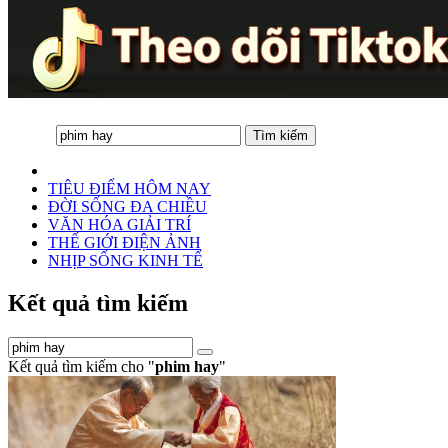
TIÊU ĐIỂM HÔM NAY
ĐỜI SỐNG ĐA CHIỀU
VĂN HÓA GIẢI TRÍ
THẾ GIỚI ĐIỆN ẢNH
NHỊP SỐNG KINH TẾ
Kết quả tìm kiếm
Kết quả tìm kiếm cho "
phim hay
"