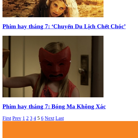
Phim hay tháng 7: ‘Chuyến Du Lịch Chết Chóc’
Phim hay tháng 7: Bóng Ma Không Xác
First
Prev
1
2
3
4
5
6
Next
Last