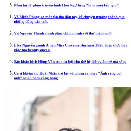
Nhìn lại 11 phim truyền hình Hoa Ngữ từng “làm mưa làm gió”
Võ Minh Phụng ra mắt tập thơ đầu tay, kể chuyện trưởng thành qua
những dòng cảm xúc
Vũ Nguyên Thành chinh phục chính mình với thử thách mới
Elsa Nguyễn giành Á hậu Miss Universe Business 2026, hiện thực hóa
giấc mơ beauty queen
Sân khấu kịch Hồng Vân trao cơ hội cho thế hệ diễn viên trẻ tỏa sáng
Ca sĩ khiếm thị Hoài Nhân trở lại với phim ca nhạc “Ánh sáng nơi
anh” sau 8 năm vắng bóng