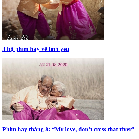
3 bộ phim hay về tình yêu
Phim hay tháng 8: “My love, don’t cross that river”