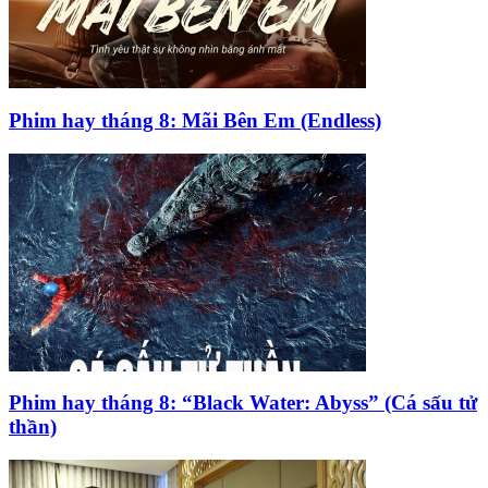
Phim hay tháng 8: Mãi Bên Em (Endless)
Phim hay tháng 8: “Black Water: Abyss” (Cá sấu tử
thần)