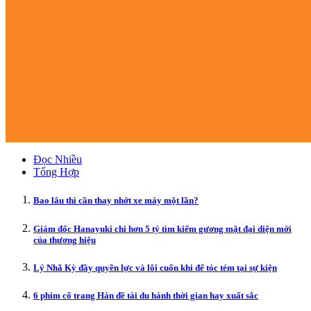
Đọc Nhiều
Tổng Hợp
Bao lâu thì cần thay nhớt xe máy một lần?
Giám đốc Hanayuki chi hơn 5 tỷ tìm kiếm gương mặt đại diện mới
của thương hiệu
Lý Nhã Kỳ đầy quyền lực và lôi cuốn khi để tóc tém tại sự kiện
6 phim cổ trang Hàn đề tài du hành thời gian hay xuất sắc