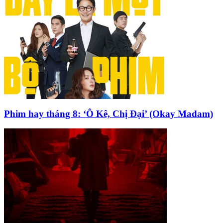
Phim hay tháng 8: ‘Ô Kê, Chị Đại’ (Okay Madam)