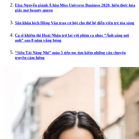
Elsa Nguyễn giành Á hậu Miss Universe Business 2026, hiện thực hóa
giấc mơ beauty queen
Sân khấu kịch Hồng Vân trao cơ hội cho thế hệ diễn viên trẻ tỏa sáng
Ca sĩ khiếm thị Hoài Nhân trở lại với phim ca nhạc “Ánh sáng nơi
anh” sau 8 năm vắng bóng
“Siêu Tài Năng Nhí” mùa 5 tiếp tục tìm kiếm những câu chuyện
truyền cảm hứng