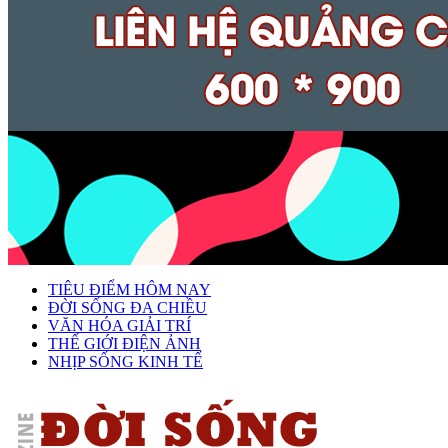
TIÊU ĐIỂM HÔM NAY
ĐỜI SỐNG ĐA CHIỀU
VĂN HÓA GIẢI TRÍ
THẾ GIỚI ĐIỆN ẢNH
NHỊP SỐNG KINH TẾ