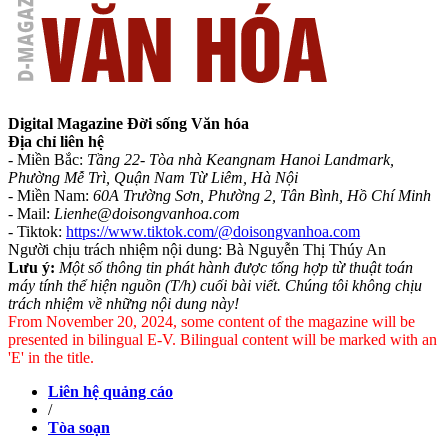
Digital Magazine Đời sống Văn hóa
Địa chỉ liên hệ
- Miền Bắc:
Tầng 22- Tòa nhà Keangnam Hanoi Landmark,
Phường Mễ Trì, Quận Nam Từ Liêm, Hà Nội
- Miền Nam:
60A Trường Sơn, Phường 2, Tân Bình, Hồ Chí Minh
-
Mail:
Lienhe@doisongvanhoa.com
-
Tiktok:
https://www.tiktok.com/@doisongvanhoa.com
Người chịu trách nhiệm nội dung: Bà Nguyễn Thị Thúy An
Lưu ý:
Một số thông tin phát hành được tổng hợp từ thuật toán
máy tính thể hiện nguồn (T/h) cuối bài viết. Chúng tôi không chịu
trách nhiệm về những nội dung này!
From November 20, 2024, some content of the magazine will be
presented in bilingual E-V. Bilingual content will be marked with an
'E' in the title.
Liên hệ quảng cáo
/
Tòa soạn