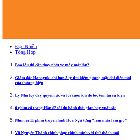
Đọc Nhiều
Tổng Hợp
Bao lâu thì cần thay nhớt xe máy một lần?
Giám đốc Hanayuki chi hơn 5 tỷ tìm kiếm gương mặt đại diện mới
của thương hiệu
Lý Nhã Kỳ đầy quyền lực và lôi cuốn khi để tóc tém tại sự kiện
6 phim cổ trang Hàn đề tài du hành thời gian hay xuất sắc
Nhìn lại 11 phim truyền hình Hoa Ngữ từng “làm mưa làm gió”
Vũ Nguyên Thành chinh phục chính mình với thử thách mới