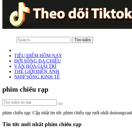
TIÊU ĐIỂM HÔM NAY
ĐỜI SỐNG ĐA CHIỀU
VĂN HÓA GIẢI TRÍ
THẾ GIỚI ĐIỆN ẢNH
NHỊP SỐNG KINH TẾ
phim chiếu rạp
phim chiếu rạp: Cập nhật tin tức phim chiếu rạp mới nhất doisongva
Tin tức mới nhất phim chiếu rạp