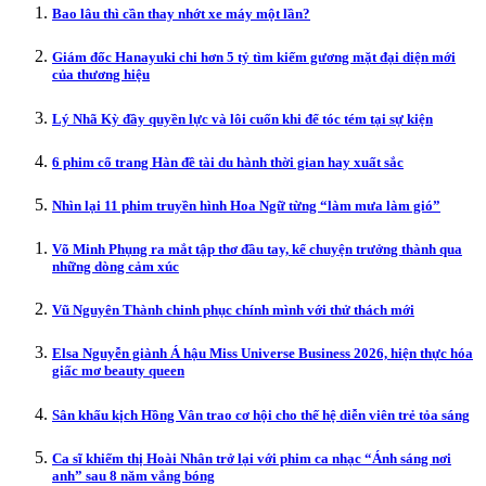
Bao lâu thì cần thay nhớt xe máy một lần?
Giám đốc Hanayuki chi hơn 5 tỷ tìm kiếm gương mặt đại diện mới
của thương hiệu
Lý Nhã Kỳ đầy quyền lực và lôi cuốn khi để tóc tém tại sự kiện
6 phim cổ trang Hàn đề tài du hành thời gian hay xuất sắc
Nhìn lại 11 phim truyền hình Hoa Ngữ từng “làm mưa làm gió”
Võ Minh Phụng ra mắt tập thơ đầu tay, kể chuyện trưởng thành qua
những dòng cảm xúc
Vũ Nguyên Thành chinh phục chính mình với thử thách mới
Elsa Nguyễn giành Á hậu Miss Universe Business 2026, hiện thực hóa
giấc mơ beauty queen
Sân khấu kịch Hồng Vân trao cơ hội cho thế hệ diễn viên trẻ tỏa sáng
Ca sĩ khiếm thị Hoài Nhân trở lại với phim ca nhạc “Ánh sáng nơi
anh” sau 8 năm vắng bóng