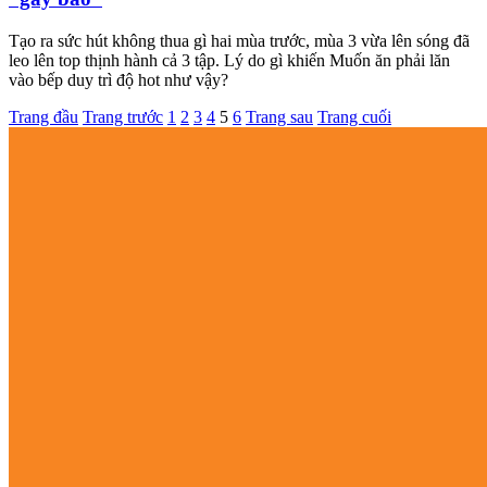
Tạo ra sức hút không thua gì hai mùa trước, mùa 3 vừa lên sóng đã
leo lên top thịnh hành cả 3 tập. Lý do gì khiến Muốn ăn phải lăn
vào bếp duy trì độ hot như vậy?
Trang đầu
Trang trước
1
2
3
4
5
6
Trang sau
Trang cuối