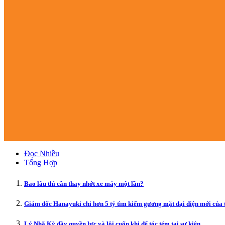
Đọc Nhiều
Tổng Hợp
Bao lâu thì cần thay nhớt xe máy một lần?
Giám đốc Hanayuki chi hơn 5 tỷ tìm kiếm gương mặt đại diện mới của 
Lý Nhã Kỳ đầy quyền lực và lôi cuốn khi để tóc tém tại sự kiện