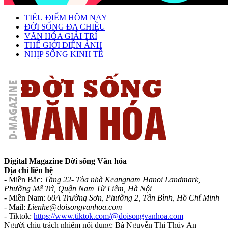
TIÊU ĐIỂM HÔM NAY
ĐỜI SỐNG ĐA CHIỀU
VĂN HÓA GIẢI TRÍ
THẾ GIỚI ĐIỆN ẢNH
NHỊP SỐNG KINH TẾ
Digital Magazine Đời sống Văn hóa
Địa chỉ liên hệ
- Miền Bắc:
Tầng 22- Tòa nhà Keangnam Hanoi Landmark,
Phường Mễ Trì, Quận Nam Từ Liêm, Hà Nội
- Miền Nam:
60A Trường Sơn, Phường 2, Tân Bình, Hồ Chí Minh
-
Mail:
Lienhe@doisongvanhoa.com
-
Tiktok:
https://www.tiktok.com/@doisongvanhoa.com
Người chịu trách nhiệm nội dung: Bà Nguyễn Thị Thúy An