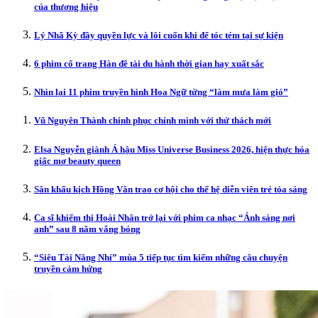
của thương hiệu
Lý Nhã Kỳ đầy quyền lực và lôi cuốn khi để tóc tém tại sự kiện
6 phim cổ trang Hàn đề tài du hành thời gian hay xuất sắc
Nhìn lại 11 phim truyền hình Hoa Ngữ từng “làm mưa làm gió”
Vũ Nguyên Thành chinh phục chính mình với thử thách mới
Elsa Nguyễn giành Á hậu Miss Universe Business 2026, hiện thực hóa
giấc mơ beauty queen
Sân khấu kịch Hồng Vân trao cơ hội cho thế hệ diễn viên trẻ tỏa sáng
Ca sĩ khiếm thị Hoài Nhân trở lại với phim ca nhạc “Ánh sáng nơi
anh” sau 8 năm vắng bóng
“Siêu Tài Năng Nhí” mùa 5 tiếp tục tìm kiếm những câu chuyện
truyền cảm hứng