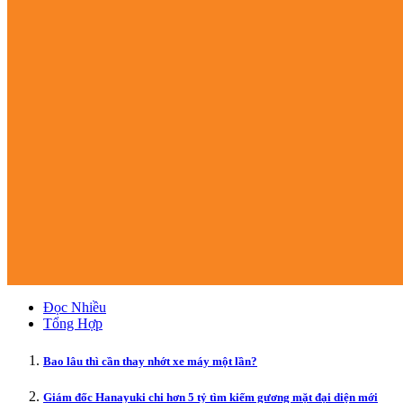
Đọc Nhiều
Tổng Hợp
Bao lâu thì cần thay nhớt xe máy một lần?
Giám đốc Hanayuki chi hơn 5 tỷ tìm kiếm gương mặt đại diện mới