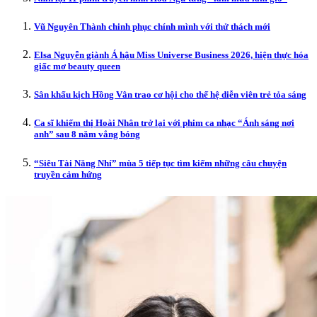
Vũ Nguyên Thành chinh phục chính mình với thử thách mới
Elsa Nguyễn giành Á hậu Miss Universe Business 2026, hiện thực hóa
giấc mơ beauty queen
Sân khấu kịch Hồng Vân trao cơ hội cho thế hệ diễn viên trẻ tỏa sáng
Ca sĩ khiếm thị Hoài Nhân trở lại với phim ca nhạc “Ánh sáng nơi
anh” sau 8 năm vắng bóng
“Siêu Tài Năng Nhí” mùa 5 tiếp tục tìm kiếm những câu chuyện
truyền cảm hứng