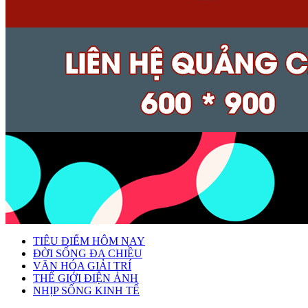
TIÊU ĐIỂM HÔM NAY
ĐỜI SỐNG ĐA CHIỀU
VĂN HÓA GIẢI TRÍ
THẾ GIỚI ĐIỆN ẢNH
NHỊP SỐNG KINH TẾ