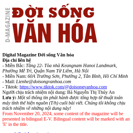
Digital Magazine Đời sống Văn hóa
Địa chỉ liên hệ
- Miền Bắc:
Tầng 22- Tòa nhà Keangnam Hanoi Landmark,
Phường Mễ Trì, Quận Nam Từ Liêm, Hà Nội
- Miền Nam:
60A Trường Sơn, Phường 2, Tân Bình, Hồ Chí Minh
-
Mail:
Lienhe@doisongvanhoa.com
-
Tiktok:
https://www.tiktok.com/@doisongvanhoa.com
Người chịu trách nhiệm nội dung: Bà Nguyễn Thị Thúy An
Lưu ý:
Một số thông tin phát hành được tổng hợp từ thuật toán
máy tính thể hiện nguồn (T/h) cuối bài viết. Chúng tôi không chịu
trách nhiệm về những nội dung này!
From November 20, 2024, some content of the magazine will be
presented in bilingual E-V. Bilingual content will be marked with an
'E' in the title.