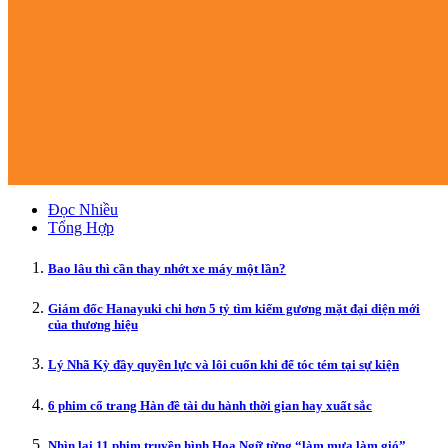
Đọc Nhiều
Tổng Hợp
Bao lâu thì cần thay nhớt xe máy một lần?
Giám đốc Hanayuki chi hơn 5 tỷ tìm kiếm gương mặt đại diện mới
của thương hiệu
Lý Nhã Kỳ đầy quyền lực và lôi cuốn khi để tóc tém tại sự kiện
6 phim cổ trang Hàn đề tài du hành thời gian hay xuất sắc
Nhìn lại 11 phim truyền hình Hoa Ngữ từng “làm mưa làm gió”