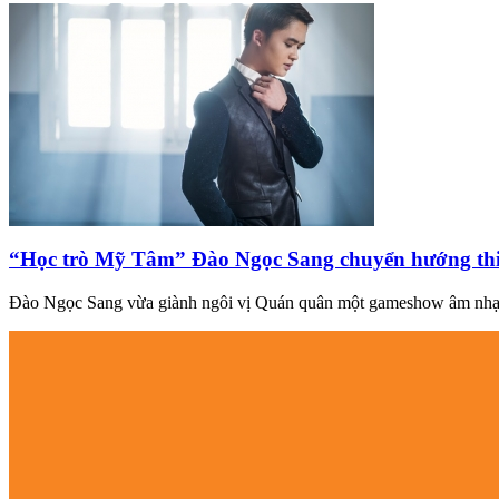
“Học trò Mỹ Tâm” Đào Ngọc Sang chuyển hướng thi 
Đào Ngọc Sang vừa giành ngôi vị Quán quân một gameshow âm nhạc n