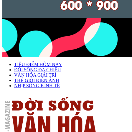
TIÊU ĐIỂM HÔM NAY
ĐỜI SỐNG ĐA CHIỀU
VĂN HÓA GIẢI TRÍ
THẾ GIỚI ĐIỆN ẢNH
NHỊP SỐNG KINH TẾ