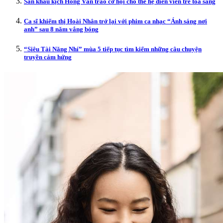
Sân khấu kịch Hồng Vân trao cơ hội cho thế hệ diễn viên trẻ tỏa sáng
Ca sĩ khiếm thị Hoài Nhân trở lại với phim ca nhạc “Ánh sáng nơi
anh” sau 8 năm vắng bóng
“Siêu Tài Năng Nhí” mùa 5 tiếp tục tìm kiếm những câu chuyện
truyền cảm hứng