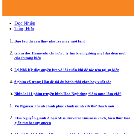
Đọc Nhiều
Tổng Hợp
Bao lâu thì cần thay nhớt xe máy một lần?
Giám đốc Hanayuki chi hơn 5 tỷ tìm kiếm gương mặt đại diện mới
của thương hiệu
Lý Nhã Kỳ đầy quyền lực và lôi cuốn khi để tóc tém tại sự kiện
6 phim cổ trang Hàn đề tài du hành thời gian hay xuất sắc
Nhìn lại 11 phim truyền hình Hoa Ngữ từng “làm mưa làm gió”
Vũ Nguyên Thành chinh phục chính mình với thử thách mới
Elsa Nguyễn giành Á hậu Miss Universe Business 2026, hiện thực hóa
giấc mơ beauty queen