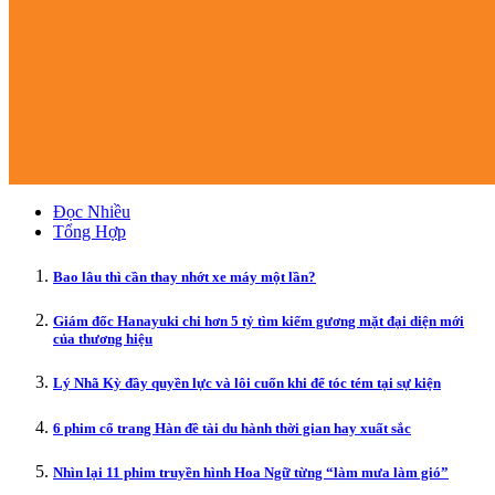
Đọc Nhiều
Tổng Hợp
Bao lâu thì cần thay nhớt xe máy một lần?
Giám đốc Hanayuki chi hơn 5 tỷ tìm kiếm gương mặt đại diện mới
của thương hiệu
Lý Nhã Kỳ đầy quyền lực và lôi cuốn khi để tóc tém tại sự kiện
6 phim cổ trang Hàn đề tài du hành thời gian hay xuất sắc
Nhìn lại 11 phim truyền hình Hoa Ngữ từng “làm mưa làm gió”