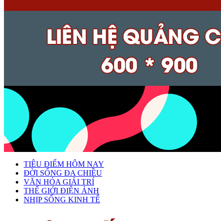
TIÊU ĐIỂM HÔM NAY
ĐỜI SỐNG ĐA CHIỀU
VĂN HÓA GIẢI TRÍ
THẾ GIỚI ĐIỆN ẢNH
NHỊP SỐNG KINH TẾ