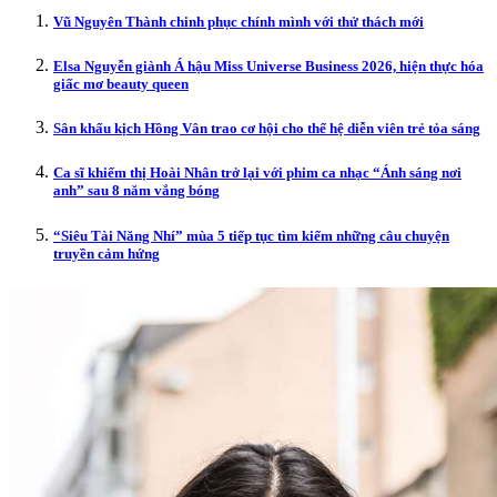
Vũ Nguyên Thành chinh phục chính mình với thử thách mới
Elsa Nguyễn giành Á hậu Miss Universe Business 2026, hiện thực hóa
giấc mơ beauty queen
Sân khấu kịch Hồng Vân trao cơ hội cho thế hệ diễn viên trẻ tỏa sáng
Ca sĩ khiếm thị Hoài Nhân trở lại với phim ca nhạc “Ánh sáng nơi
anh” sau 8 năm vắng bóng
“Siêu Tài Năng Nhí” mùa 5 tiếp tục tìm kiếm những câu chuyện
truyền cảm hứng