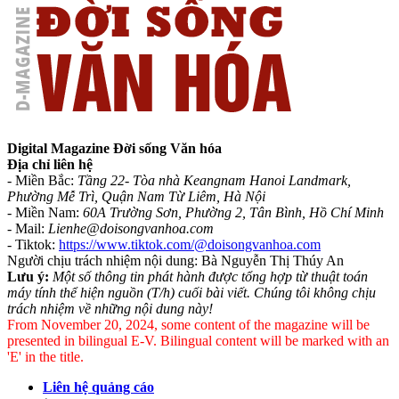
Digital Magazine Đời sống Văn hóa
Địa chỉ liên hệ
- Miền Bắc:
Tầng 22- Tòa nhà Keangnam Hanoi Landmark,
Phường Mễ Trì, Quận Nam Từ Liêm, Hà Nội
- Miền Nam:
60A Trường Sơn, Phường 2, Tân Bình, Hồ Chí Minh
-
Mail:
Lienhe@doisongvanhoa.com
-
Tiktok:
https://www.tiktok.com/@doisongvanhoa.com
Người chịu trách nhiệm nội dung: Bà Nguyễn Thị Thúy An
Lưu ý:
Một số thông tin phát hành được tổng hợp từ thuật toán
máy tính thể hiện nguồn (T/h) cuối bài viết. Chúng tôi không chịu
trách nhiệm về những nội dung này!
From November 20, 2024, some content of the magazine will be
presented in bilingual E-V. Bilingual content will be marked with an
'E' in the title.
Liên hệ quảng cáo