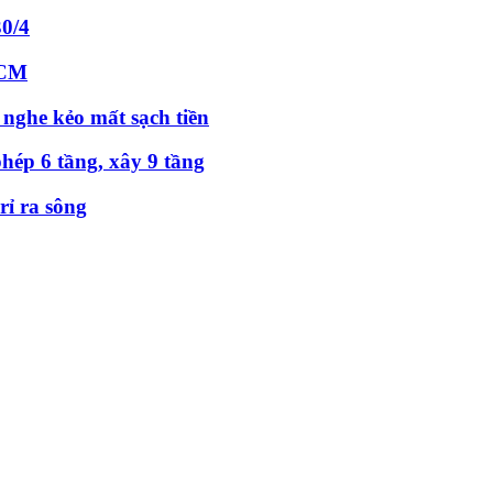
30/4
HCM
 nghe kẻo mất sạch tiền
hép 6 tầng, xây 9 tầng
ỉ ra sông