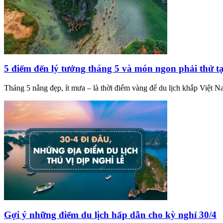
5 điểm đến lý tưởng tháng 5 và món ngon phải thử tạ
Tháng 5 nắng đẹp, ít mưa – là thời điểm vàng để du lịch khắp Việt 
Gợi ý những điểm du lịch hấp dẫn cho kỳ nghỉ 30/4