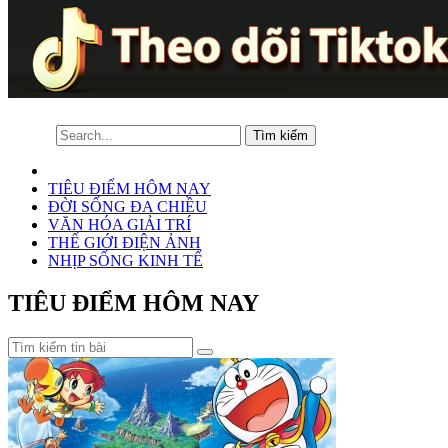
TIÊU ĐIỂM HÔM NAY
ĐỜI SỐNG ĐA CHIỀU
VĂN HÓA GIẢI TRÍ
THẾ GIỚI ĐIỆN ẢNH
NHỊP SỐNG KINH TẾ
TIÊU ĐIỂM HÔM NAY