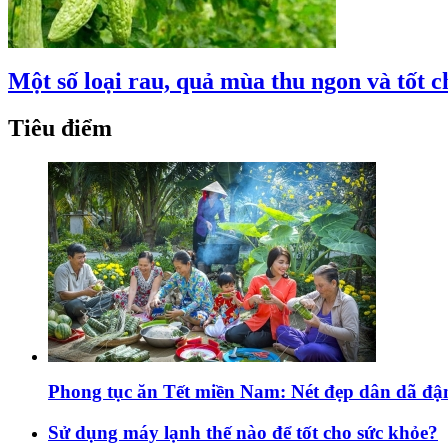
Một số loại rau, quả mùa thu ngon và tốt 
Tiêu điểm
Phong tục ăn Tết miền Nam: Nét đẹp dân dã đ
Sử dụng máy lạnh thế nào để tốt cho sức khỏe?