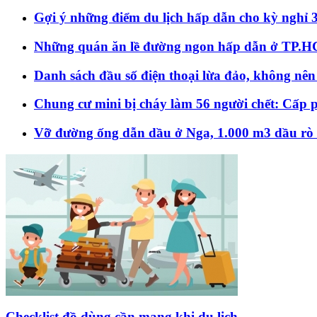
Gợi ý những điểm du lịch hấp dẫn cho kỳ nghỉ 
Những quán ăn lề đường ngon hấp dẫn ở TP.
Danh sách đầu số điện thoại lừa đảo, không nên
Chung cư mini bị cháy làm 56 người chết: Cấp p
Vỡ đường ống dẫn dầu ở Nga, 1.000 m3 dầu rò r
Checklist đồ dùng cần mang khi du lịch