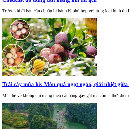
Trước khi đi bạn cần chuẩn bị hành lý phù hợp với từng loại hình du l
Trái cây mùa hè: Món quà ngọt ngào, giải nhiệt giữ
Mùa hè về không chỉ mang theo cái nắng gay gắt mà còn là thời điểm 