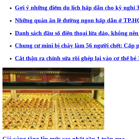
Gợi ý những điểm du lịch hấp dẫn cho kỳ nghỉ 
Những quán ăn lề đường ngon hấp dẫn ở TP.
Danh sách đầu số điện thoại lừa đảo, không nên
Chung cư mini bị cháy làm 56 người chết: Cấp p
Cắt thận ra chỉnh sửa rồi ghép lại vào cơ thể bé 
Giá vàng tăng lên mức cao nhất gần 1 tuần qua