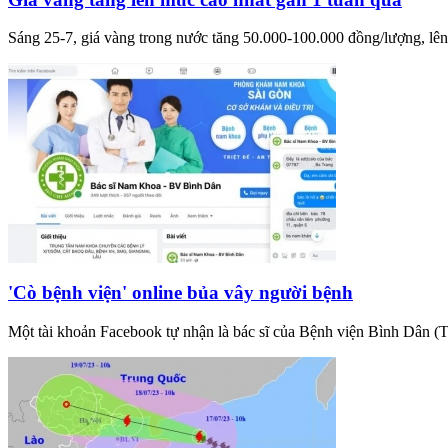
Sáng 25-7, giá vàng trong nước tăng 50.000-100.000 đồng/lượng, lên
'Cò bệnh viện' online bủa vây người bệnh
Một tài khoản Facebook tự nhận là bác sĩ của Bệnh viện Bình Dân (T