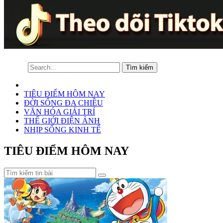
TIÊU ĐIỂM HÔM NAY
ĐỜI SỐNG ĐA CHIỀU
VĂN HÓA GIẢI TRÍ
THẾ GIỚI ĐIỆN ẢNH
NHỊP SỐNG KINH TẾ
TIÊU ĐIỂM HÔM NAY