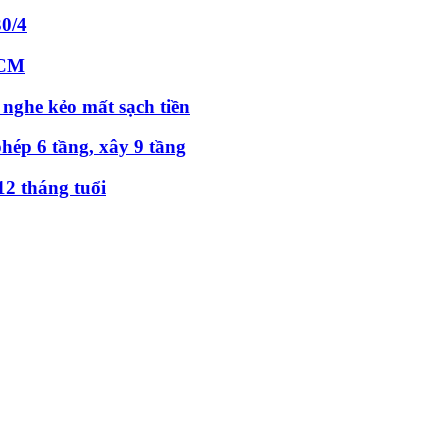
30/4
HCM
 nghe kẻo mất sạch tiền
hép 6 tầng, xây 9 tầng
12 tháng tuổi