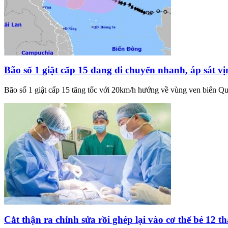
Bão số 1 giật cấp 15 đang di chuyển nhanh, áp sát v
Bão số 1 giật cấp 15 tăng tốc với 20km/h hướng về vùng ven biển Q
Cắt thận ra chỉnh sửa rồi ghép lại vào cơ thể bé 12 t