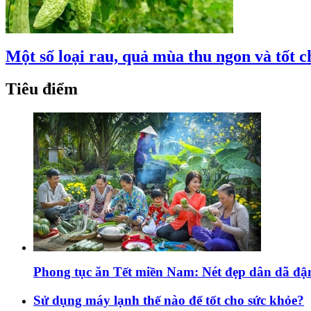
Một số loại rau, quả mùa thu ngon và tốt 
Tiêu điểm
Phong tục ăn Tết miền Nam: Nét đẹp dân dã đ
Sử dụng máy lạnh thế nào để tốt cho sức khỏe?